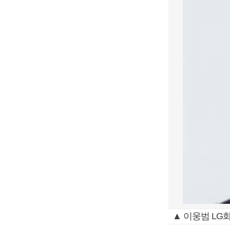
▲ 이웅범 LG