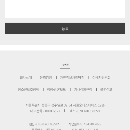
PC버전
회사소개
윤리강령
개인정보처리방침
이용자위원회
청소년보호정책
정정·반론보도
기사심의규정
불편신고
서울특별시 성동구 성수일로 39-34 서울숲더스페이스 12층
대표전화 : 1800-6522
팩스 : 070-4015-8658
편집국 : 070-4010-8512
사업본부 : 070-4010-7078
등록번호 : 서울 아 02897
제호 : 비즈니스포스트