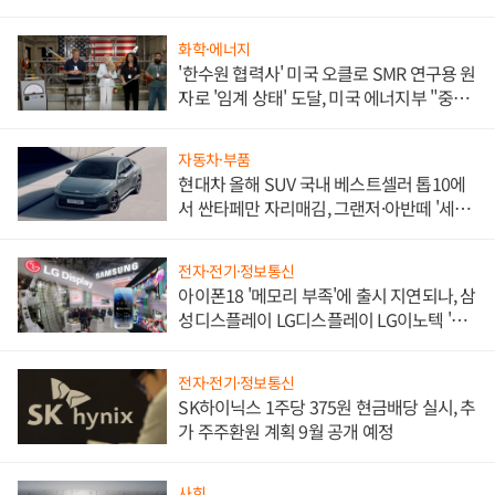
화학·에너지
'한수원 협력사' 미국 오클로 SMR 연구용 원
자로 '임계 상태' 도달, 미국 에너지부 "중요
한 이정표"
자동차·부품
현대차 올해 SUV 국내 베스트셀러 톱10에
서 싼타페만 자리매김, 그랜저·아반떼 '세단
쌍끌이'로 내수 방어
전자·전기·정보통신
아이폰18 '메모리 부족'에 출시 지연되나, 삼
성디스플레이 LG디스플레이 LG이노텍 '탈
애플' 수익 다각화 속도
전자·전기·정보통신
SK하이닉스 1주당 375원 현금배당 실시, 추
가 주주환원 계획 9월 공개 예정
사회