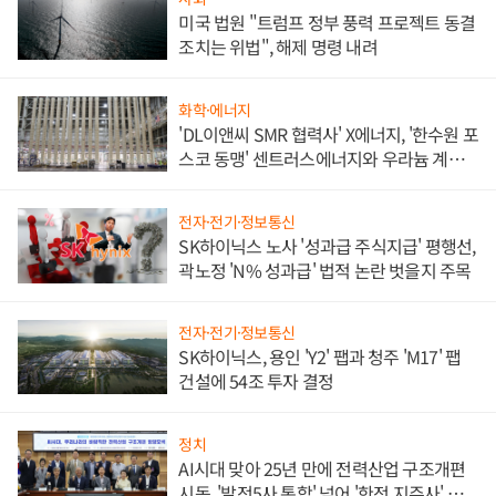
미국 법원 "트럼프 정부 풍력 프로젝트 동결
조치는 위법", 해제 명령 내려
화학·에너지
'DL이앤씨 SMR 협력사' X에너지, '한수원 포
스코 동맹' 센트러스에너지와 우라늄 계약
체결
전자·전기·정보통신
SK하이닉스 노사 '성과급 주식지급' 평행선,
곽노정 'N% 성과급' 법적 논란 벗을지 주목
전자·전기·정보통신
SK하이닉스, 용인 'Y2' 팹과 청주 'M17' 팹
건설에 54조 투자 결정
정치
AI시대 맞아 25년 만에 전력산업 구조개편
시동, '발전5사 통합' 넘어 '한전 지주사' 재편