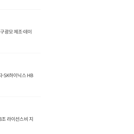
화, 구광모 제조·데이
자·SK하이닉스 HB
.3조 라이선스비 지