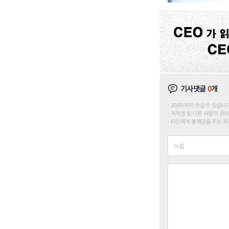
기사댓글
0
개
200자까지 쓰실 수 있습니다. (
저작권 등 다른 사람의 권리
타인에게 불쾌감을 주는 욕설