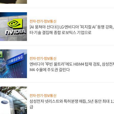
전자·전기·정보통신
[AI 뭉쳐야 산다⑧] LG·엔비디아 '피지컬 AI' 동맹 강
터·기술 결집해 종합 로보틱스 기업으로
전자·전기·정보통신
엔비디아 '루빈 울트라'에도 HBM4 탑재 검토, 삼성전
M4 수율에 주도권 갈린다
전자·전기·정보통신
삼성전자 넷리스트와 특허분쟁 매듭, 5년 동안 최대 1
급