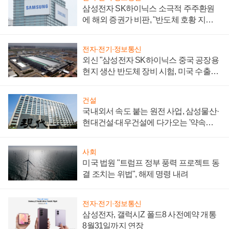
삼성전자 SK하이닉스 소극적 주주환원
에 해외 증권가 비판, "반도체 호황 지속
성 의문"
전자·전기·정보통신
외신 "삼성전자 SK하이닉스 중국 공장용
현지 생산 반도체 장비 시험, 미국 수출통
제 대비"
건설
국내외서 속도 붙는 원전 사업, 삼성물산·
현대건설·대우건설에 다가오는 '약속의
시간'
사회
미국 법원 "트럼프 정부 풍력 프로젝트 동
결 조치는 위법", 해제 명령 내려
전자·전기·정보통신
삼성전자, 갤럭시Z 폴드8 사전예약 개통
8월31일까지 연장