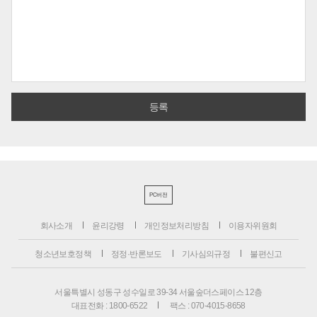
PC버전
회사소개
윤리강령
개인정보처리방침
이용자위원회
청소년보호정책
정정·반론보도
기사심의규정
불편신고
서울특별시 성동구 성수일로 39-34 서울숲더스페이스 12층
대표전화 : 1800-6522
팩스 : 070-4015-8658