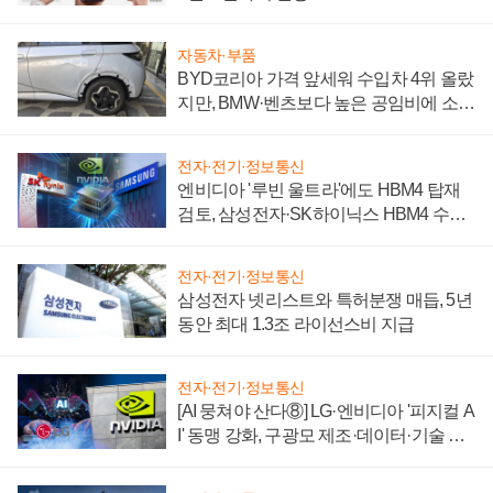
자동차·부품
BYD코리아 가격 앞세워 수입차 4위 올랐
지만, BMW·벤츠보다 높은 공임비에 소비
자 불만 폭발
전자·전기·정보통신
엔비디아 '루빈 울트라'에도 HBM4 탑재
검토, 삼성전자·SK하이닉스 HBM4 수율
에 주도권 갈린다
전자·전기·정보통신
삼성전자 넷리스트와 특허분쟁 매듭, 5년
동안 최대 1.3조 라이선스비 지급
전자·전기·정보통신
[AI 뭉쳐야 산다⑧] LG·엔비디아 '피지컬 A
I' 동맹 강화, 구광모 제조·데이터·기술 결
집해 종합 로보틱스 기업으로