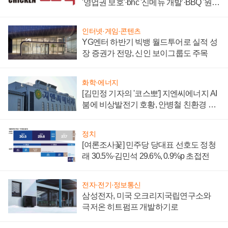
'영업권 보호'·bhc '신메뉴 개발'·BBQ '원가
부담'
인터넷·게임·콘텐츠
YG엔터 하반기 빅뱅 월드투어로 실적 성
장 증권가 전망, 신인 보이그룹도 주목
화학·에너지
[김민정 기자의 '코스뽀'] 지엔씨에너지 AI
붐에 비상발전기 호황, 안병철 친환경 에
너지 발전전문기업 향한다
정치
[여론조사꽃] 민주당 당대표 선호도 정청
래 30.5%·김민석 29.6%, 0.9%p 초접전
전자·전기·정보통신
삼성전자, 미국 오크리지국립연구소와
극저온 히트펌프 개발하기로