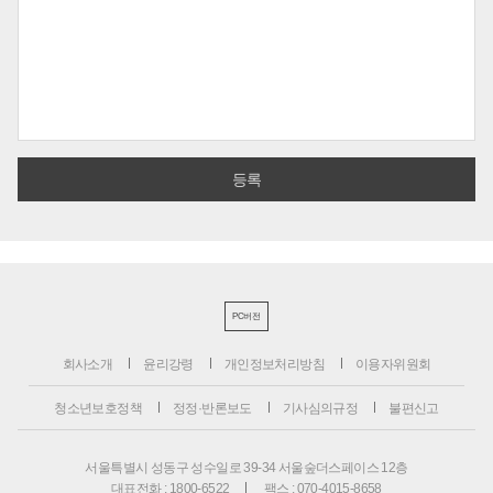
PC버전
회사소개
윤리강령
개인정보처리방침
이용자위원회
청소년보호정책
정정·반론보도
기사심의규정
불편신고
서울특별시 성동구 성수일로 39-34 서울숲더스페이스 12층
대표전화 : 1800-6522
팩스 : 070-4015-8658