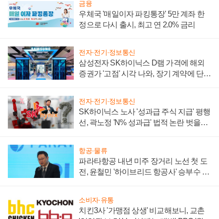
금융
우체국 '매일이자 파킹통장' 5만 계좌 한
정으로 다시 출시, 최고 연 2.0% 금리
전자·전기·정보통신
삼성전자 SK하이닉스 D램 가격에 해외
증권가 '고점' 시각 나와, 장기 계약에 단점
부각
전자·전기·정보통신
SK하이닉스 노사 '성과급 주식 지급' 평행
선, 곽노정 'N% 성과급' 법적 논란 벗을지
주목
항공·물류
파라타항공 내년 미주 장거리 노선 첫 도
전, 윤철민 '하이브리드 항공사' 승부수 통
할까
소비자·유통
치킨3사 '가맹점 상생' 비교해보니, 교촌