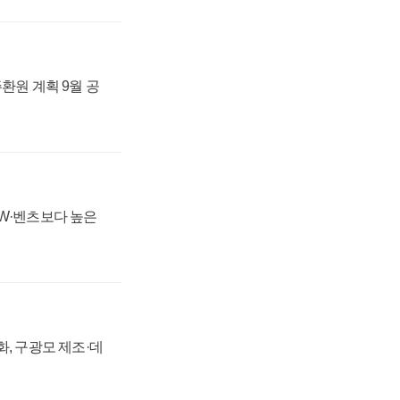
주환원 계획 9월 공
MW·벤츠보다 높은
강화, 구광모 제조·데