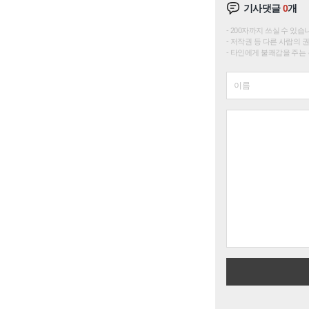
기사댓글
0
개
200자까지 쓰실 수 있습니다. 
저작권 등 다른 사람의 
타인에게 불쾌감을 주는 