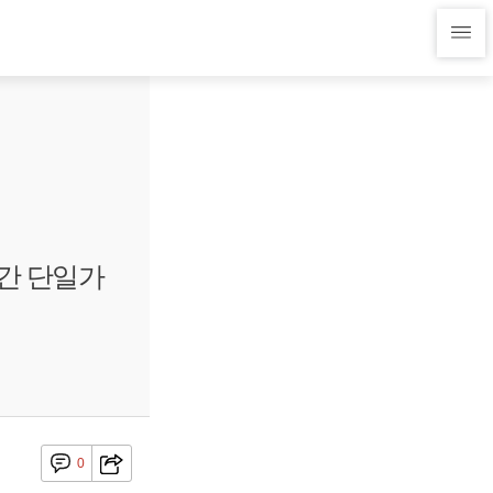
간 단일가
0