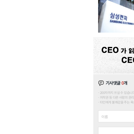
기사댓글
0
개
200자까지 쓰실 수 있습니다. (
저작권 등 다른 사람의 권리
타인에게 불쾌감을 주는 욕설