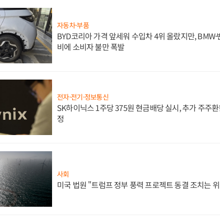
자동차·부품
BYD코리아 가격 앞세워 수입차 4위 올랐지만, BMW
비에 소비자 불만 폭발
전자·전기·정보통신
SK하이닉스 1주당 375원 현금배당 실시, 추가 주주환
정
사회
미국 법원 "트럼프 정부 풍력 프로젝트 동결 조치는 위