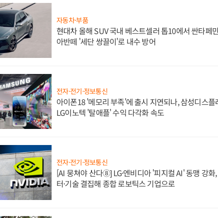
자동차·부품
현대차 올해 SUV 국내 베스트셀러 톱10에서 싼타페만
아반떼 '세단 쌍끌이'로 내수 방어
전자·전기·정보통신
아이폰18 '메모리 부족'에 출시 지연되나, 삼성디스
LG이노텍 '탈애플' 수익 다각화 속도
전자·전기·정보통신
[AI 뭉쳐야 산다⑧] LG·엔비디아 '피지컬 AI' 동맹 강
터·기술 결집해 종합 로보틱스 기업으로