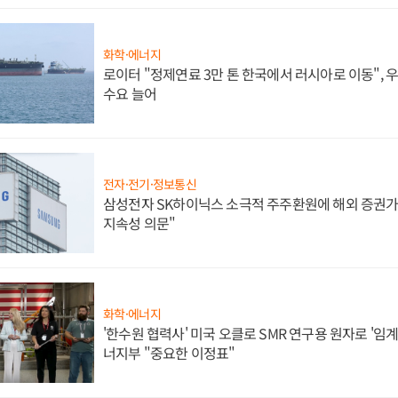
화학·에너지
로이터 "정제연료 3만 톤 한국에서 러시아로 이동",
수요 늘어
전자·전기·정보통신
삼성전자 SK하이닉스 소극적 주주환원에 해외 증권가 
지속성 의문"
화학·에너지
'한수원 협력사' 미국 오클로 SMR 연구용 원자로 '임계 
너지부 "중요한 이정표"