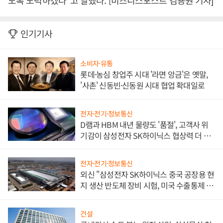
도록 노력하겠다"고 말했다. [비즈니스포스트 김용원 기자]
인기기사
소비자·유통
롯데·농심 창업주 시대 '라면 앙금'은 옛말,
'사촌' 신동빈·신동원 시대 협업 확대일로
전자·전기·정보통신
D램과 HBM 내년 물량도 '품절', 고객사 위
기감이 삼성전자 SK하이닉스 협상력 더 키
워
전자·전기·정보통신
외신 "삼성전자 SK하이닉스 중국 공장용 현
지 생산 반도체 장비 시험, 미국 수출통제 대
비"
건설