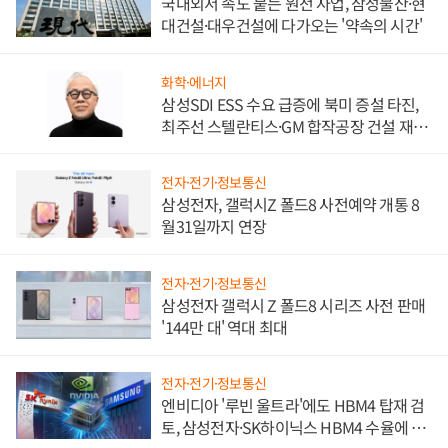
국내외서 속도 붙는 원전 사업, 삼성물산·현
대건설·대우건설에 다가오는 '약속의 시간'
화학·에너지
삼성SDI ESS 수요 급증에 북미 증설 타진,
최주선 스텔란티스·GM 합작공장 건설 재추
진하나
전자·전기·정보통신
삼성전자, 갤럭시Z 폴드8 사전예약 개통 8
월31일까지 연장
전자·전기·정보통신
삼성전자 갤럭시 Z 폴드8 시리즈 사전 판매
'144만 대' 역대 최대
전자·전기·정보통신
엔비디아 '루빈 울트라'에도 HBM4 탑재 검
토, 삼성전자·SK하이닉스 HBM4 수율에 주