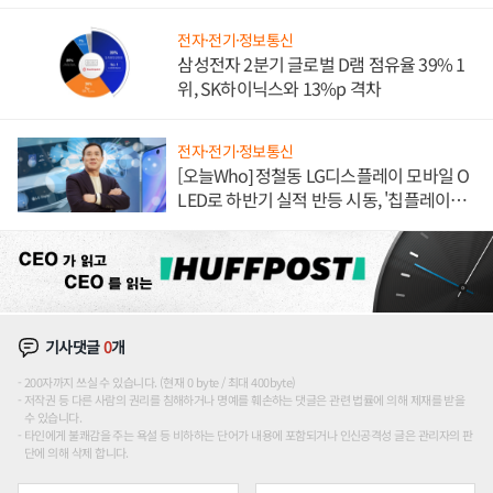
도권 갈린다
전자·전기·정보통신
삼성전자 2분기 글로벌 D램 점유율 39% 1
위, SK하이닉스와 13%p 격차
전자·전기·정보통신
[오늘Who] 정철동 LG디스플레이 모바일 O
LED로 하반기 실적 반등 시동, '칩플레이
션'에 가격 인하 압박은 부담
기사댓글
0
개
200자까지 쓰실 수 있습니다. (현재 0 byte / 최대 400byte)
저작권 등 다른 사람의 권리를 침해하거나 명예를 훼손하는 댓글은 관련 법률에 의해 제재를 받을
수 있습니다.
타인에게 불쾌감을 주는 욕설 등 비하하는 단어가 내용에 포함되거나 인신공격성 글은 관리자의 판
단에 의해 삭제 합니다.