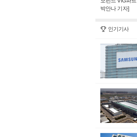
모펀드 VIG파
박안나 기자]
인기기사