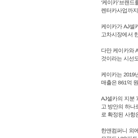
‘케이카’브랜드
렌터카사업까지 연
케이카가 AJ셀
고차시장에서 한
다만 케이카와 
것이라는 시선도
케이카는 2019
매출은 861억 
AJ셀카의 지분 
고 방안의 하나로
로 확정된 사항은
한앤컴퍼니 외에