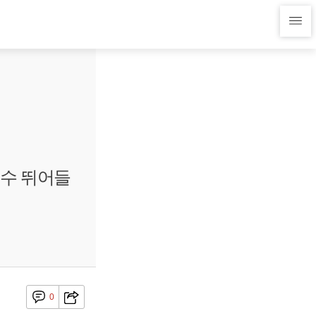
인수 뛰어들
0