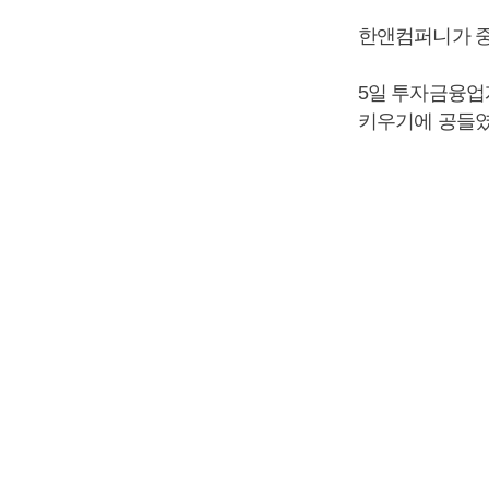
한앤컴퍼니가 중
5일 투자금융업
키우기에 공들였