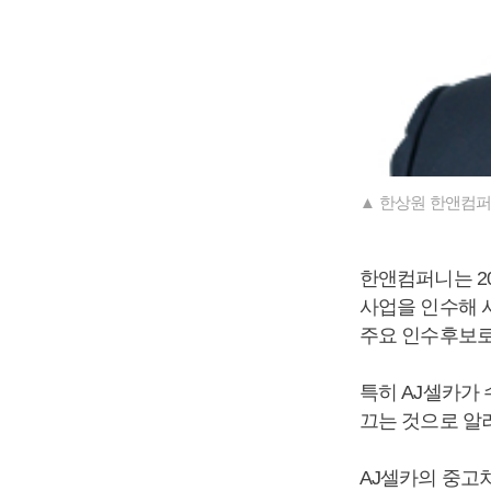
▲ 한상원 한앤컴퍼
한앤컴퍼니는 2
사업을 인수해 
주요 인수후보로
특히 AJ셀카가
끄는 것으로 알
AJ셀카의 중고