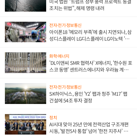
미국 법원 "트럼프 정부 풍력 프로젝트 동결
조치는 위법", 해제 명령 내려
전자·전기·정보통신
아이폰18 '메모리 부족'에 출시 지연되나, 삼
성디스플레이 LG디스플레이 LG이노텍 '탈
애플' 수익 다각화 속도
화학·에너지
'DL이앤씨 SMR 협력사' X에너지, '한수원 포
스코 동맹' 센트러스에너지와 우라늄 계약
체결
전자·전기·정보통신
SK하이닉스, 용인 'Y2' 팹과 청주 'M17' 팹
건설에 54조 투자 결정
정치
AI시대 맞아 25년 만에 전력산업 구조개편
시동, '발전5사 통합' 넘어 '한전 지주사' 재편