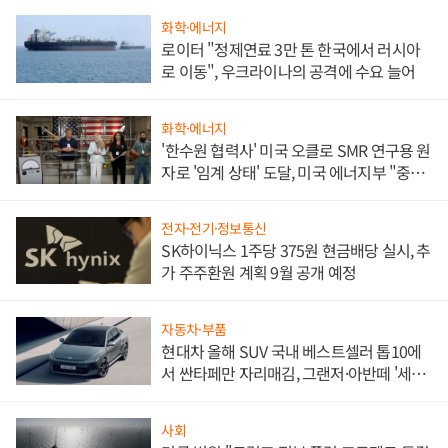
화학·에너지
로이터 "정제연료 3만 톤 한국에서 러시아
로 이동", 우크라이나의 공격에 수요 늘어
화학·에너지
'한수원 협력사' 미국 오클로 SMR 연구용 원
자로 '임계 상태' 도달, 미국 에너지부 "중요
한 이정표"
전자·전기·정보통신
SK하이닉스 1주당 375원 현금배당 실시, 추
가 주주환원 계획 9월 공개 예정
자동차·부품
현대차 올해 SUV 국내 베스트셀러 톱10에
서 싼타페만 자리매김, 그랜저·아반떼 '세단
쌍끌이'로 내수 방어
사회