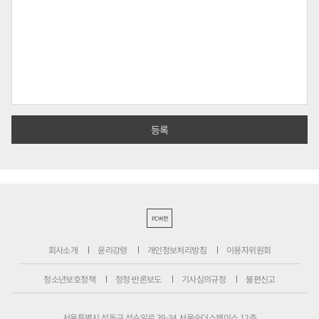
PC버전
회사소개
윤리강령
개인정보처리방침
이용자위원회
청소년보호정책
정정·반론보도
기사심의규정
불편신고
서울특별시 성동구 성수일로 39-34 서울숲더스페이스 12층