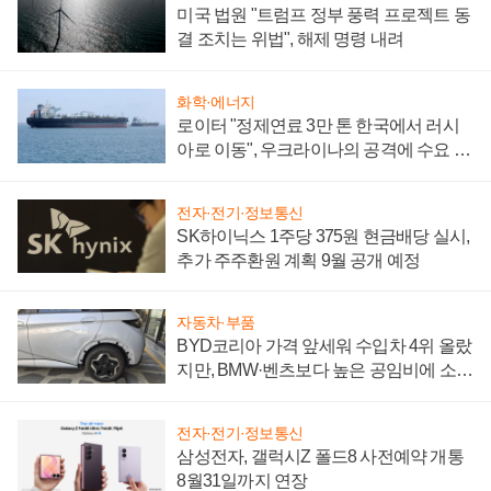
미국 법원 "트럼프 정부 풍력 프로젝트 동
결 조치는 위법", 해제 명령 내려
화학·에너지
로이터 "정제연료 3만 톤 한국에서 러시
아로 이동", 우크라이나의 공격에 수요 늘
어
전자·전기·정보통신
SK하이닉스 1주당 375원 현금배당 실시,
추가 주주환원 계획 9월 공개 예정
자동차·부품
BYD코리아 가격 앞세워 수입차 4위 올랐
지만, BMW·벤츠보다 높은 공임비에 소비
자 불만 폭발
전자·전기·정보통신
삼성전자, 갤럭시Z 폴드8 사전예약 개통
8월31일까지 연장