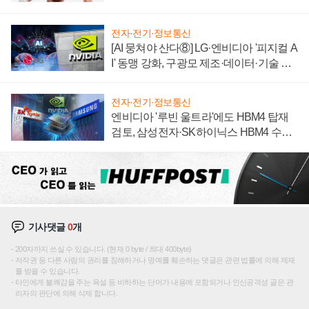
전자·전기·정보통신
[AI 뭉쳐야 산다⑧] LG·엔비디아 '피지컬 A
I' 동맹 강화, 구광모 제조·데이터·기술 결
집해 종합 로보틱스 기업으로
전자·전기·정보통신
엔비디아 '루빈 울트라'에도 HBM4 탑재
검토, 삼성전자·SK하이닉스 HBM4 수율
에 주도권 갈린다
기사댓글
0
개
200자까지 쓰실 수 있습니다. (현재 0 byte / 최대 400byte)
저작권 등 다른 사람의 권리를 침해하거나 명예를 훼손하는 댓글은 관련 법률에 의해 제재
를 받을 수 있습니다.
타인에게 불쾌감을 주는 욕설 등 비하하는 단어가 내용에 포함되거나 인신공격성 글은 관
리자의 판단에 의해 삭제 합니다.