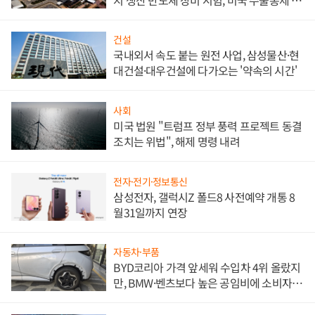
비"
건설
국내외서 속도 붙는 원전 사업, 삼성물산·현
대건설·대우건설에 다가오는 '약속의 시간'
사회
미국 법원 "트럼프 정부 풍력 프로젝트 동결
조치는 위법", 해제 명령 내려
전자·전기·정보통신
삼성전자, 갤럭시Z 폴드8 사전예약 개통 8
월31일까지 연장
자동차·부품
BYD코리아 가격 앞세워 수입차 4위 올랐지
만, BMW·벤츠보다 높은 공임비에 소비자
불만 폭발