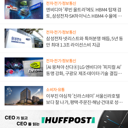
전자·전기·정보통신
엔비디아 '루빈 울트라'에도 HBM4 탑재 검
토, 삼성전자·SK하이닉스 HBM4 수율에 주
도권 갈린다
전자·전기·정보통신
삼성전자 넷리스트와 특허분쟁 매듭, 5년 동
안 최대 1.3조 라이선스비 지급
전자·전기·정보통신
[AI 뭉쳐야 산다⑧] LG·엔비디아 '피지컬 AI'
동맹 강화, 구광모 제조·데이터·기술 결집
해 종합 로보틱스 기업으로
소비자·유통
이부진 야심작 '신라스테이' 서울신라호텔
보다 잘 나가, 평택·주문진·해남·건대로 성
장판 더 넓힌다