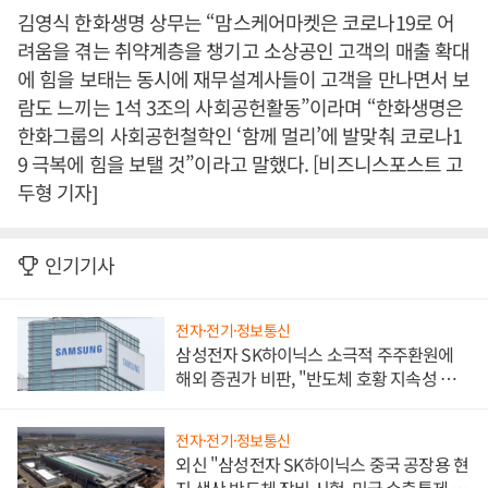
김영식 한화생명 상무는 “맘스케어마켓은 코로나19로 어
려움을 겪는 취약계층을 챙기고 소상공인 고객의 매출 확대
에 힘을 보태는 동시에 재무설계사들이 고객을 만나면서 보
람도 느끼는 1석 3조의 사회공헌활동”이라며 “한화생명은
한화그룹의 사회공헌철학인 ‘함께 멀리’에 발맞춰 코로나1
9 극복에 힘을 보탤 것”이라고 말했다. [비즈니스포스트 고
두형 기자]
인기기사
전자·전기·정보통신
삼성전자 SK하이닉스 소극적 주주환원에
해외 증권가 비판, "반도체 호황 지속성 의
문"
전자·전기·정보통신
외신 "삼성전자 SK하이닉스 중국 공장용 현
지 생산 반도체 장비 시험, 미국 수출통제 대