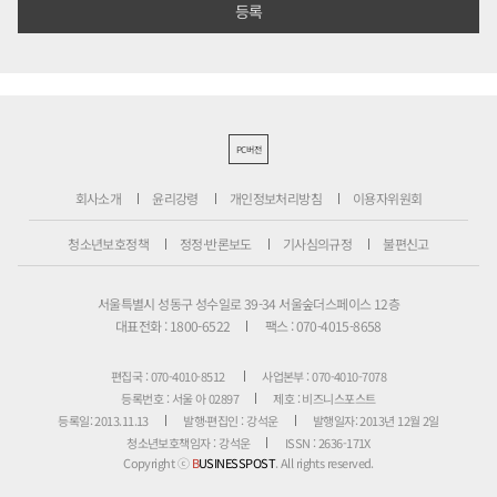
PC버전
회사소개
윤리강령
개인정보처리방침
이용자위원회
청소년보호정책
정정·반론보도
기사심의규정
불편신고
서울특별시 성동구 성수일로 39-34 서울숲더스페이스 12층
대표전화 : 1800-6522
팩스 : 070-4015-8658
편집국 : 070-4010-8512
사업본부 : 070-4010-7078
등록번호 : 서울 아 02897
제호 : 비즈니스포스트
등록일: 2013.11.13
발행·편집인 : 강석운
발행일자: 2013년 12월 2일
청소년보호책임자 : 강석운
ISSN : 2636-171X
Copyright ⓒ
B
USINESSPOST
. All rights reserved.