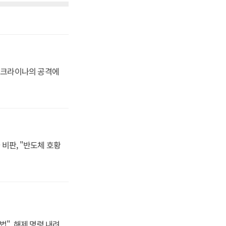
 우크라이나의 공격에
비판, "반도체 호황
법", 해제 명령 내려