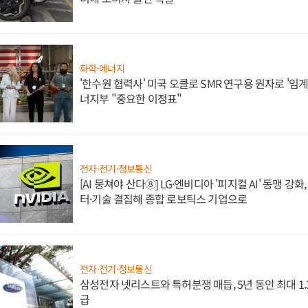
화학·에너지
'한수원 협력사' 미국 오클로 SMR 연구용 원자로 '임계 
너지부 "중요한 이정표"
전자·전기·정보통신
[AI 뭉쳐야 산다⑧] LG·엔비디아 '피지컬 AI' 동맹 강
터·기술 결집해 종합 로보틱스 기업으로
전자·전기·정보통신
삼성전자 넷리스트와 특허분쟁 매듭, 5년 동안 최대 1
급