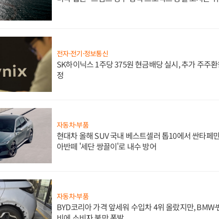
전자·전기·정보통신
SK하이닉스 1주당 375원 현금배당 실시, 추가 주주환
정
자동차·부품
현대차 올해 SUV 국내 베스트셀러 톱10에서 싼타페만
아반떼 '세단 쌍끌이'로 내수 방어
자동차·부품
BYD코리아 가격 앞세워 수입차 4위 올랐지만, BMW
비에 소비자 불만 폭발