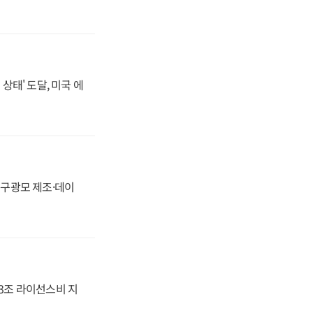
상태' 도달, 미국 에
화, 구광모 제조·데이
.3조 라이선스비 지