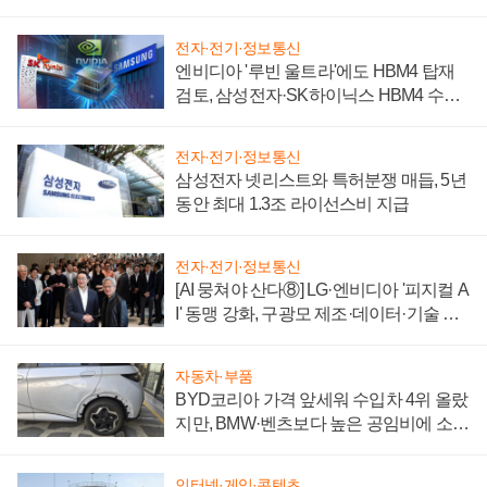
전자·전기·정보통신
엔비디아 '루빈 울트라'에도 HBM4 탑재
검토, 삼성전자·SK하이닉스 HBM4 수율
에 주도권 갈린다
전자·전기·정보통신
삼성전자 넷리스트와 특허분쟁 매듭, 5년
동안 최대 1.3조 라이선스비 지급
전자·전기·정보통신
[AI 뭉쳐야 산다⑧] LG·엔비디아 '피지컬 A
I' 동맹 강화, 구광모 제조·데이터·기술 결
집해 종합 로보틱스 기업으로
자동차·부품
BYD코리아 가격 앞세워 수입차 4위 올랐
지만, BMW·벤츠보다 높은 공임비에 소비
자 불만 폭발
인터넷·게임·콘텐츠