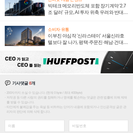
빅테크 메모리반도체 포함 장기계약 '2.7
조 달러' 규모, AI 투자 위축 우려와 반대
신호
소비자·유통
이부진 야심작 '신라스테이' 서울신라호
텔보다 잘 나가, 평택·주문진·해남·건대로
성장판 더 넓힌다
기사댓글
0
개
200자까지 쓰실 수 있습니다. (현재 0 byte / 최대 400byte)
저작권 등 다른 사람의 권리를 침해하거나 명예를 훼손하는 댓글은 관련 법률에 의해 제재
를 받을 수 있습니다.
타인에게 불쾌감을 주는 욕설 등 비하하는 단어가 내용에 포함되거나 인신공격성 글은 관
리자의 판단에 의해 삭제 합니다.