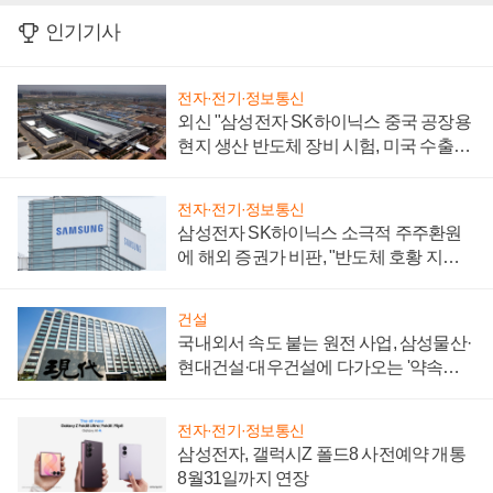
인기기사
전자·전기·정보통신
외신 "삼성전자 SK하이닉스 중국 공장용
현지 생산 반도체 장비 시험, 미국 수출통
제 대비"
전자·전기·정보통신
삼성전자 SK하이닉스 소극적 주주환원
에 해외 증권가 비판, "반도체 호황 지속
성 의문"
건설
국내외서 속도 붙는 원전 사업, 삼성물산·
현대건설·대우건설에 다가오는 '약속의
시간'
전자·전기·정보통신
삼성전자, 갤럭시Z 폴드8 사전예약 개통
8월31일까지 연장