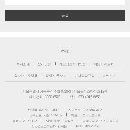
PC버전
회사소개
윤리강령
개인정보처리방침
이용자위원회
청소년보호정책
정정·반론보도
기사심의규정
불편신고
서울특별시 성동구 성수일로 39-34 서울숲더스페이스 12층
대표전화 : 1800-6522
팩스 : 070-4015-8658
편집국 : 070-4010-8512
사업본부 : 070-4010-7078
등록번호 : 서울 아 02897
제호 : 비즈니스포스트
등록일: 2013.11.13
발행·편집인 : 강석운
발행일자: 2013년 12월 2일
청소년보호책임자 : 강석운
ISSN : 2636-171X