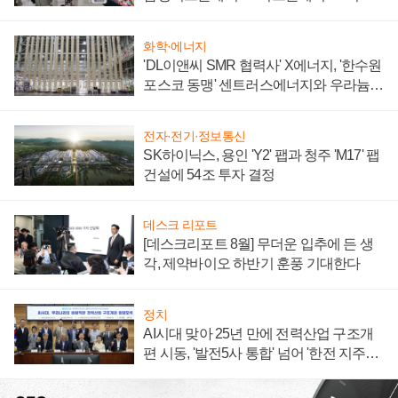
텍 '탈애플' 수익 다각화 속도
화학·에너지
'DL이앤씨 SMR 협력사' X에너지, '한수원
포스코 동맹' 센트러스에너지와 우라늄
계약 체결
전자·전기·정보통신
SK하이닉스, 용인 'Y2' 팹과 청주 'M17' 팹
건설에 54조 투자 결정
데스크 리포트
[데스크리포트 8월] 무더운 입추에 든 생
각, 제약바이오 하반기 훈풍 기대한다
정치
AI시대 맞아 25년 만에 전력산업 구조개
편 시동, '발전5사 통합' 넘어 '한전 지주사'
재편론도