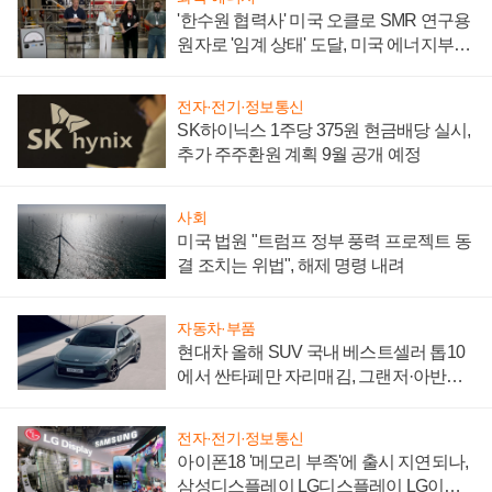
'한수원 협력사' 미국 오클로 SMR 연구용
원자로 '임계 상태' 도달, 미국 에너지부
"중요한 이정표"
전자·전기·정보통신
SK하이닉스 1주당 375원 현금배당 실시,
추가 주주환원 계획 9월 공개 예정
사회
미국 법원 "트럼프 정부 풍력 프로젝트 동
결 조치는 위법", 해제 명령 내려
자동차·부품
현대차 올해 SUV 국내 베스트셀러 톱10
에서 싼타페만 자리매김, 그랜저·아반떼
'세단 쌍끌이'로 내수 방어
전자·전기·정보통신
아이폰18 '메모리 부족'에 출시 지연되나,
삼성디스플레이 LG디스플레이 LG이노