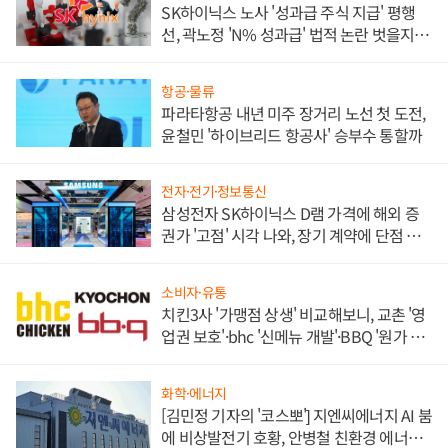
SK하이닉스 노사 '성과급 주식 지급' 평행
선, 곽노정 'N% 성과급' 법적 논란 벗을지 주
목
항공·물류
파라타항공 내년 미주 장거리 노선 첫 도전,
윤철민 '하이브리드 항공사' 승부수 통할까
전자·전기·정보통신
삼성전자 SK하이닉스 D램 가격에 해외 증
권가 '고점' 시각 나와, 장기 계약에 단점 부
각
소비자·유통
치킨3사 '가맹점 상생' 비교해보니, 교촌 '영
업권 보호'·bhc '신메뉴 개발'·BBQ '원가 부
담'
화학·에너지
[김민정 기자의 '코스뽀'] 지엔씨에너지 AI 붐
에 비상발전기 호황, 안병철 친환경 에너지