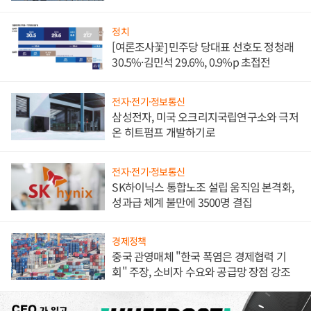
발전전문기업 향한다
정치
[여론조사꽃] 민주당 당대표 선호도 정청래
30.5%·김민석 29.6%, 0.9%p 초접전
전자·전기·정보통신
삼성전자, 미국 오크리지국립연구소와 극저
온 히트펌프 개발하기로
전자·전기·정보통신
SK하이닉스 통합노조 설립 움직임 본격화,
성과급 체계 불만에 3500명 결집
경제정책
중국 관영매체 "한국 폭염은 경제협력 기
회" 주장, 소비자 수요와 공급망 장점 강조