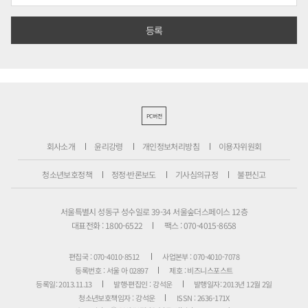
PC버전
회사소개
윤리강령
개인정보처리방침
이용자위원회
청소년보호정책
정정·반론보도
기사심의규정
불편신고
서울특별시 성동구 성수일로 39-34 서울숲더스페이스 12층
대표전화 : 1800-6522
팩스 : 070-4015-8658
편집국 : 070-4010-8512
사업본부 : 070-4010-7078
등록번호 : 서울 아 02897
제호 : 비즈니스포스트
등록일: 2013.11.13
발행·편집인 : 강석운
발행일자: 2013년 12월 2일
청소년보호책임자 : 강석운
ISSN : 2636-171X