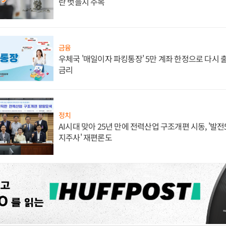
란 벗을지 주목
금융
우체국 '매일이자 파킹통장' 5만 계좌 한정으로 다시 출시
금리
정치
AI시대 맞아 25년 만에 전력산업 구조개편 시동, '발전5
지주사' 재편론도