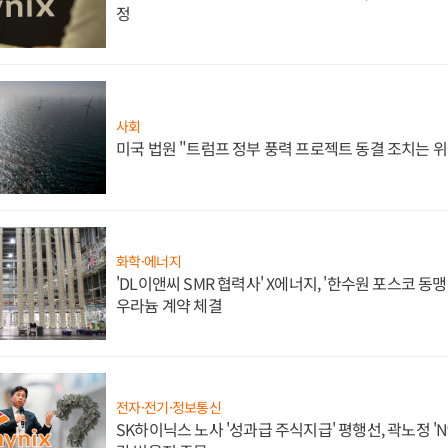
정
사회
미국 법원 "트럼프 정부 풍력 프로젝트 동결 조치는 위
화학·에너지
'DL이앤씨 SMR 협력사' X에너지, '한수원 포스코 
우라늄 계약 체결
전자·전기·정보통신
SK하이닉스 노사 '성과급 주식지급' 평행선, 곽노정 'N