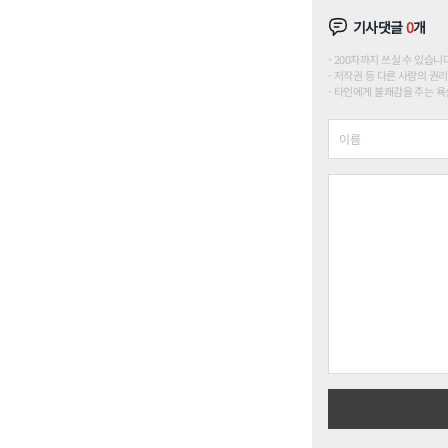
기사댓글
0
개
200자까지 쓰실 수 있습니다. (
저작권 등 다른 사람의 권리
타인에게 불쾌감을 주는 욕설