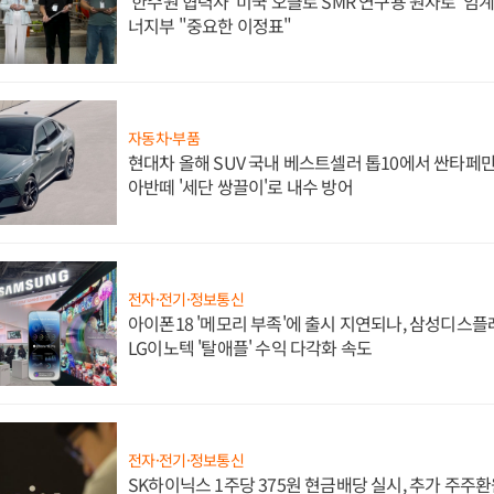
'한수원 협력사' 미국 오클로 SMR 연구용 원자로 '임계 
너지부 "중요한 이정표"
자동차·부품
현대차 올해 SUV 국내 베스트셀러 톱10에서 싼타페만
아반떼 '세단 쌍끌이'로 내수 방어
전자·전기·정보통신
아이폰18 '메모리 부족'에 출시 지연되나, 삼성디스
LG이노텍 '탈애플' 수익 다각화 속도
전자·전기·정보통신
SK하이닉스 1주당 375원 현금배당 실시, 추가 주주환