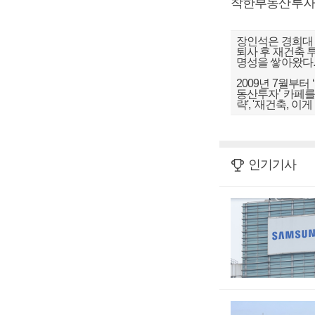
착한부동산투
장인석은 경희대 
퇴사 후 재건축 
명성을 쌓아왔다
2009년 7월부
동산투자’ 카페를
략', '재건축, 이
인기기사