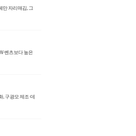
페만 자리매김, 그
MW·벤츠보다 높은
강화, 구광모 제조·데