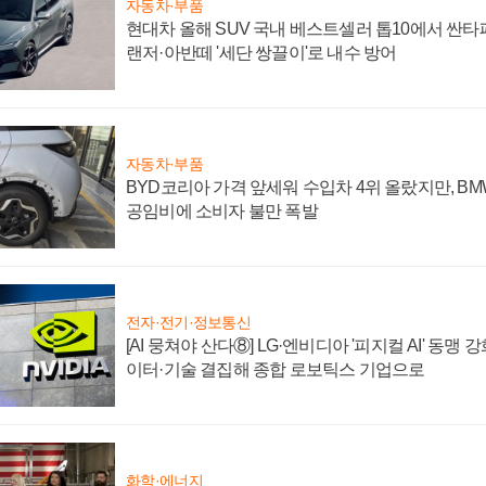
자동차·부품
현대차 올해 SUV 국내 베스트셀러 톱10에서 싼타
랜저·아반떼 '세단 쌍끌이'로 내수 방어
자동차·부품
BYD코리아 가격 앞세워 수입차 4위 올랐지만, B
공임비에 소비자 불만 폭발
전자·전기·정보통신
[AI 뭉쳐야 산다⑧] LG·엔비디아 '피지컬 AI' 동맹 
이터·기술 결집해 종합 로보틱스 기업으로
화학·에너지