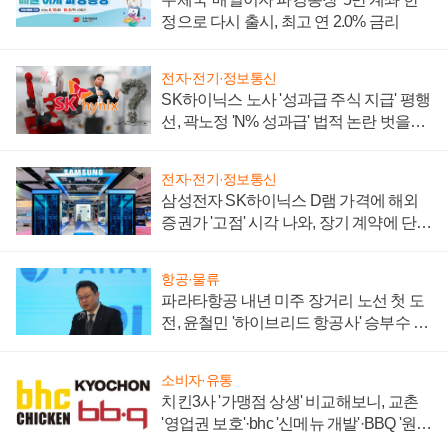
정으로 다시 출시, 최고 연 2.0% 금리
전자·전기·정보통신
SK하이닉스 노사 '성과급 주식 지급' 평행
선, 곽노정 'N% 성과급' 법적 논란 벗을지
주목
전자·전기·정보통신
삼성전자 SK하이닉스 D램 가격에 해외
증권가 '고점' 시각 나와, 장기 계약에 단점
부각
항공·물류
파라타항공 내년 미주 장거리 노선 첫 도
전, 윤철민 '하이브리드 항공사' 승부수 통
할까
소비자·유통
치킨3사 '가맹점 상생' 비교해보니, 교촌
'영업권 보호'·bhc '신메뉴 개발'·BBQ '원가
부담'