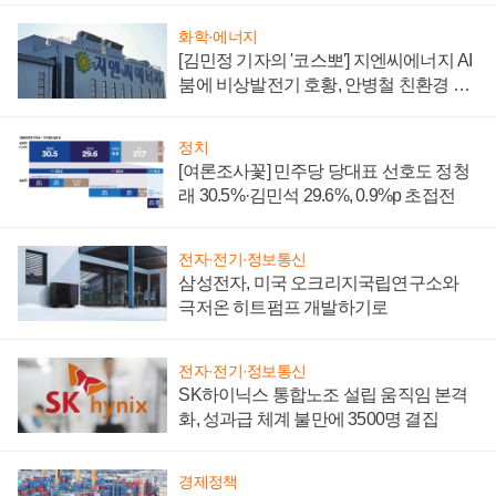
화학·에너지
[김민정 기자의 '코스뽀'] 지엔씨에너지 AI
붐에 비상발전기 호황, 안병철 친환경 에
너지 발전전문기업 향한다
정치
[여론조사꽃] 민주당 당대표 선호도 정청
래 30.5%·김민석 29.6%, 0.9%p 초접전
전자·전기·정보통신
삼성전자, 미국 오크리지국립연구소와
극저온 히트펌프 개발하기로
전자·전기·정보통신
SK하이닉스 통합노조 설립 움직임 본격
화, 성과급 체계 불만에 3500명 결집
경제정책