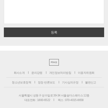
PC버전
회사소개
윤리강령
개인정보처리방침
이용자위원회
청소년보호정책
정정·반론보도
기사심의규정
불편신고
서울특별시 성동구 성수일로 39-34 서울숲더스페이스 12층
대표전화 : 1800-6522
팩스 : 070-4015-8658