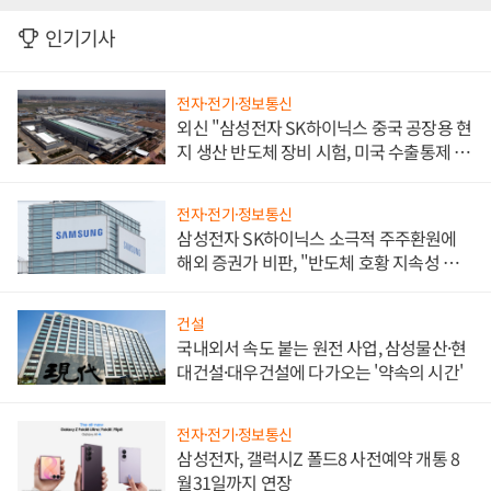
인기기사
전자·전기·정보통신
외신 "삼성전자 SK하이닉스 중국 공장용 현
지 생산 반도체 장비 시험, 미국 수출통제 대
비"
전자·전기·정보통신
삼성전자 SK하이닉스 소극적 주주환원에
해외 증권가 비판, "반도체 호황 지속성 의
문"
건설
국내외서 속도 붙는 원전 사업, 삼성물산·현
대건설·대우건설에 다가오는 '약속의 시간'
전자·전기·정보통신
삼성전자, 갤럭시Z 폴드8 사전예약 개통 8
월31일까지 연장