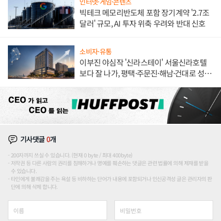
인터넷·게임·콘텐츠
빅테크 메모리반도체 포함 장기계약 '2.7조
달러' 규모, AI 투자 위축 우려와 반대 신호
소비자·유통
이부진 야심작 '신라스테이' 서울신라호텔
보다 잘 나가, 평택·주문진·해남·건대로 성
장판 더 넓힌다
기사댓글
0
개
200자까지 쓰실 수 있습니다. (현재 0 byte / 최대 400byte)
저작권 등 다른 사람의 권리를 침해하거나 명예를 훼손하는 댓글은 관련 법률에 의해 제재를 받을
수 있습니다.
타인에게 불쾌감을 주는 욕설 등 비하하는 단어가 내용에 포함되거나 인신공격성 글은 관리자의 판
단에 의해 삭제 합니다.