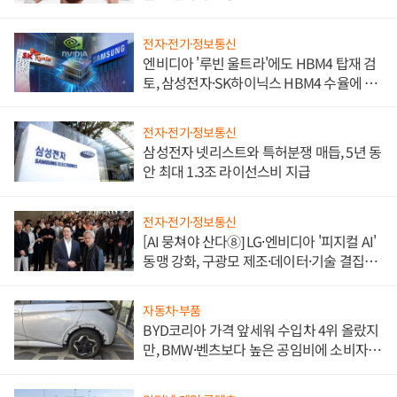
전자·전기·정보통신
엔비디아 '루빈 울트라'에도 HBM4 탑재 검
토, 삼성전자·SK하이닉스 HBM4 수율에 주
도권 갈린다
전자·전기·정보통신
삼성전자 넷리스트와 특허분쟁 매듭, 5년 동
안 최대 1.3조 라이선스비 지급
전자·전기·정보통신
[AI 뭉쳐야 산다⑧] LG·엔비디아 '피지컬 AI'
동맹 강화, 구광모 제조·데이터·기술 결집
해 종합 로보틱스 기업으로
자동차·부품
BYD코리아 가격 앞세워 수입차 4위 올랐지
만, BMW·벤츠보다 높은 공임비에 소비자
불만 폭발