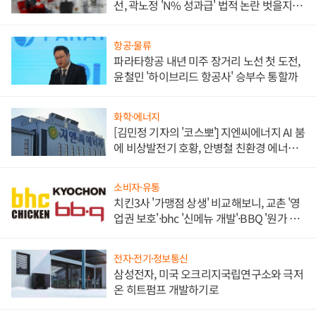
선, 곽노정 'N% 성과급' 법적 논란 벗을지 주
목
항공·물류
파라타항공 내년 미주 장거리 노선 첫 도전,
윤철민 '하이브리드 항공사' 승부수 통할까
화학·에너지
[김민정 기자의 '코스뽀'] 지엔씨에너지 AI 붐
에 비상발전기 호황, 안병철 친환경 에너지
발전전문기업 향한다
소비자·유통
치킨3사 '가맹점 상생' 비교해보니, 교촌 '영
업권 보호'·bhc '신메뉴 개발'·BBQ '원가 부
담'
전자·전기·정보통신
삼성전자, 미국 오크리지국립연구소와 극저
온 히트펌프 개발하기로