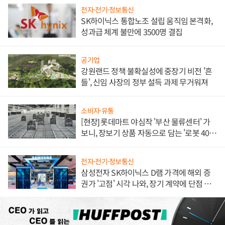
전자·전기·정보통신
SK하이닉스 통합노조 설립 움직임 본격화,
성과급 체계 불만에 3500명 결집
공기업
강원랜드 정책 불확실성에 중장기 비전 '흔
들', 신임 사장의 정부 설득 과제 무거워져
소비자·유통
[현장] 롯데마트 야심작 '부산 물류센터' 가
보니, 장보기 상품 자동으로 담는 '로봇 400
대' 장관
전자·전기·정보통신
삼성전자 SK하이닉스 D램 가격에 해외 증
권가 '고점' 시각 나와, 장기 계약에 단점 부
각