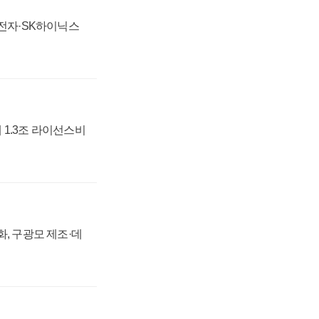
성전자·SK하이닉스
 1.3조 라이선스비
강화, 구광모 제조·데