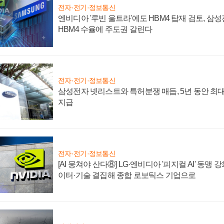
전자·전기·정보통신
엔비디아 '루빈 울트라'에도 HBM4 탑재 검토, 삼
HBM4 수율에 주도권 갈린다
전자·전기·정보통신
삼성전자 넷리스트와 특허분쟁 매듭, 5년 동안 최대
지급
전자·전기·정보통신
[AI 뭉쳐야 산다⑧] LG·엔비디아 '피지컬 AI' 동맹 
이터·기술 결집해 종합 로보틱스 기업으로