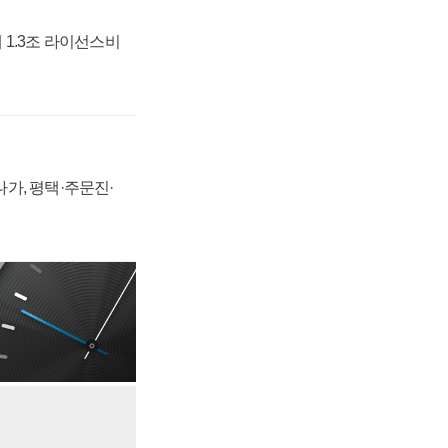
 1.3조 라이선스비
가, 평택·주문진·