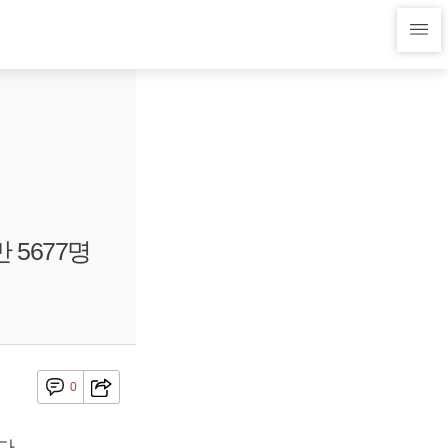
 5677명
0
다.