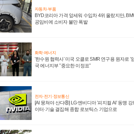
자동차·부품
BYD코리아 가격 앞세워 수입차 4위 올랐지만, B
공임비에 소비자 불만 폭발
화학·에너지
'한수원 협력사' 미국 오클로 SMR 연구용 원자로 '임
국 에너지부 "중요한 이정표"
전자·전기·정보통신
[AI 뭉쳐야 산다⑧] LG·엔비디아 '피지컬 AI' 동맹 
이터·기술 결집해 종합 로보틱스 기업으로