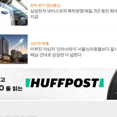
전자·전기·정보통신
삼성전자 넷리스트와 특허분쟁 매듭, 5년 동안 최대
지급
소비자·유통
이부진 야심작 '신라스테이' 서울신라호텔보다 잘 나
해남·건대로 성장판 더 넓힌다
(현재 0 byte / 최대 400byte)