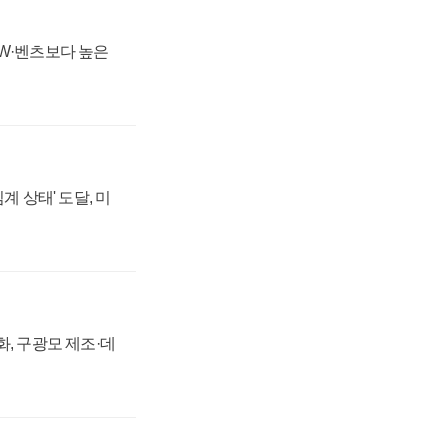
MW·벤츠보다 높은
계 상태' 도달, 미
강화, 구광모 제조·데