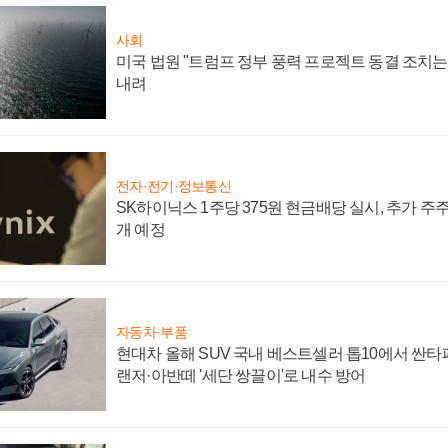
사회
미국 법원 "트럼프 정부 풍력 프로젝트 동결 조치는 
내려
전자·전기·정보통신
SK하이닉스 1주당 375원 현금배당 실시, 추가 주
개 예정
자동차·부품
현대차 올해 SUV 국내 베스트셀러 톱10에서 싼타
랜저·아반떼 '세단 쌍끌이'로 내수 방어