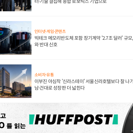
터·기술 결집해 종합 로보틱스 기업으로
인터넷·게임·콘텐츠
빅테크 메모리반도체 포함 장기계약 '2.7조 달러' 규모,
와 반대 신호
소비자·유통
이부진 야심작 '신라스테이' 서울신라호텔보다 잘 나가
남·건대로 성장판 더 넓힌다