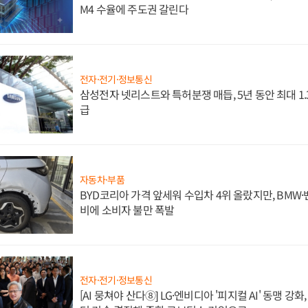
M4 수율에 주도권 갈린다
전자·전기·정보통신
삼성전자 넷리스트와 특허분쟁 매듭, 5년 동안 최대 1
급
자동차·부품
BYD코리아 가격 앞세워 수입차 4위 올랐지만, BMW
비에 소비자 불만 폭발
전자·전기·정보통신
[AI 뭉쳐야 산다⑧] LG·엔비디아 '피지컬 AI' 동맹 강