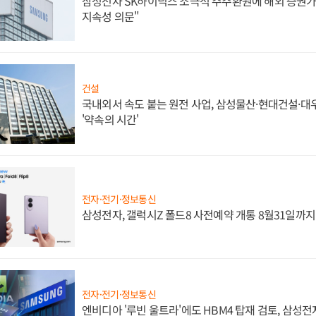
삼성전자 SK하이닉스 소극적 주주환원에 해외 증권가 
지속성 의문"
건설
국내외서 속도 붙는 원전 사업, 삼성물산·현대건설·
'약속의 시간'
전자·전기·정보통신
삼성전자, 갤럭시Z 폴드8 사전예약 개통 8월31일까
전자·전기·정보통신
엔비디아 '루빈 울트라'에도 HBM4 탑재 검토, 삼성전