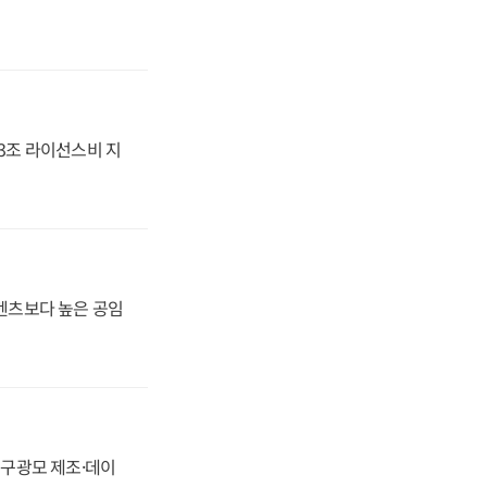
.3조 라이선스비 지
·벤츠보다 높은 공임
화, 구광모 제조·데이