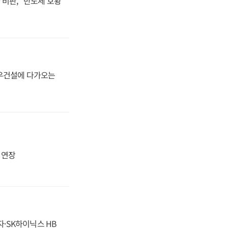
비판, "반도체 호황
대우건설에 다가오는
지 연장
자·SK하이닉스 HB