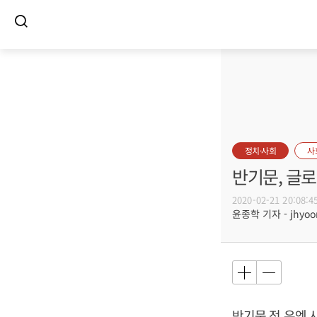
정치·사회
사
반기문, 글
2020-02-21 20:08:4
윤종학 기자 - jhyoon
반기문
전 유엔 