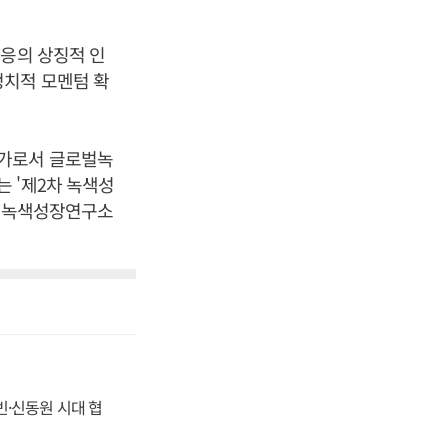
대응의 상징적 인
정치적 모멘텀 확
국가로서 글로벌녹
 '제2차 녹색성
로벌녹색성장연구소
동빈·신동원 시대 협