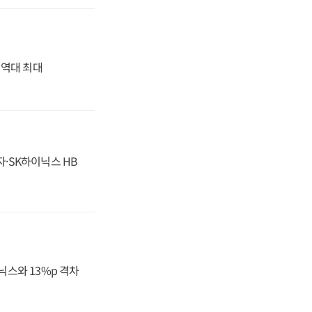
' 역대 최대
자·SK하이닉스 HB
닉스와 13%p 격차