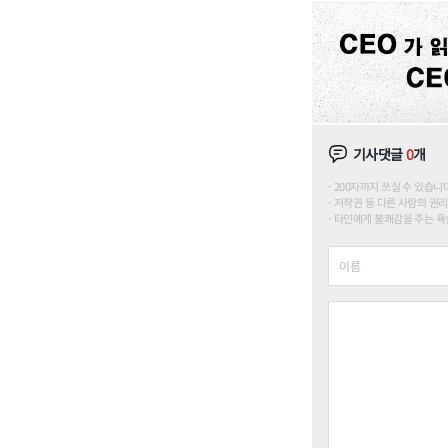
기사댓글
0
개
200자까지 쓰실 수 있습니다. (
저작권 등 다른 사람의 권리
타인에게 불쾌감을 주는 욕설