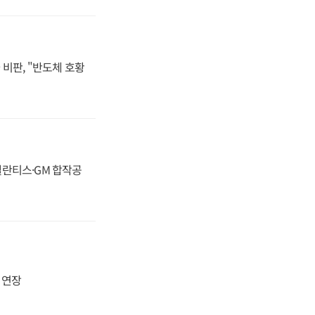
비판, "반도체 호황
스텔란티스·GM 합작공
지 연장