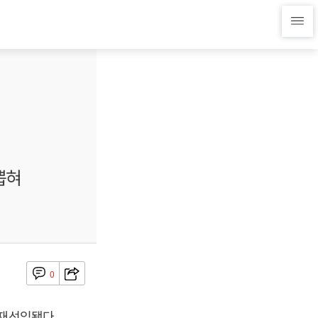
뽑혀
0
 재선임됐다.