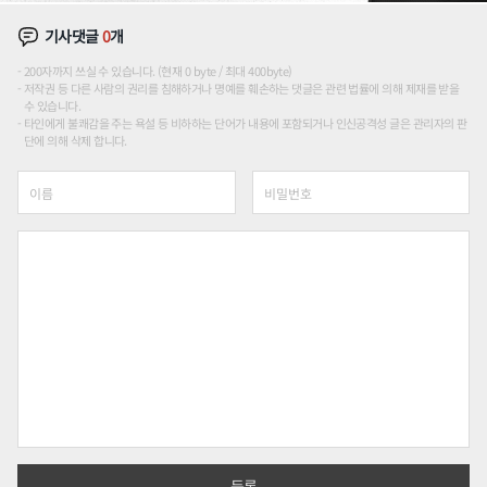
기사댓글
0
개
200자까지 쓰실 수 있습니다. (현재 0 byte / 최대 400byte)
저작권 등 다른 사람의 권리를 침해하거나 명예를 훼손하는 댓글은 관련 법률에 의해 제재를 받을
수 있습니다.
타인에게 불쾌감을 주는 욕설 등 비하하는 단어가 내용에 포함되거나 인신공격성 글은 관리자의 판
단에 의해 삭제 합니다.