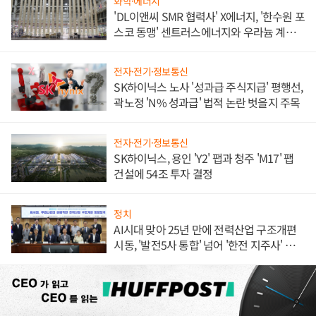
화학·에너지
'DL이앤씨 SMR 협력사' X에너지, '한수원 포
스코 동맹' 센트러스에너지와 우라늄 계약
체결
전자·전기·정보통신
SK하이닉스 노사 '성과급 주식지급' 평행선,
곽노정 'N% 성과급' 법적 논란 벗을지 주목
전자·전기·정보통신
SK하이닉스, 용인 'Y2' 팹과 청주 'M17' 팹
건설에 54조 투자 결정
정치
AI시대 맞아 25년 만에 전력산업 구조개편
시동, '발전5사 통합' 넘어 '한전 지주사' 재편
론도