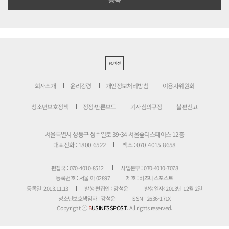
PC버전
회사소개
윤리강령
개인정보처리방침
이용자위원회
청소년보호정책
정정·반론보도
기사심의규정
불편신고
서울특별시 성동구 성수일로 39-34 서울숲더스페이스 12층
대표전화 : 1800-6522
팩스 : 070-4015-8658
편집국 : 070-4010-8512
사업본부 : 070-4010-7078
등록번호 : 서울 아 02897
제호 : 비즈니스포스트
등록일: 2013.11.13
발행·편집인 : 강석운
발행일자: 2013년 12월 2일
청소년보호책임자 : 강석운
ISSN : 2636-171X
Copyright ⓒ
B
USINESSPOST
. All rights reserved.