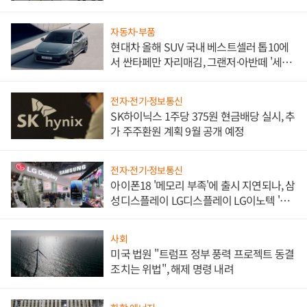
한 이정표"
자동차·부품
현대차 올해 SUV 국내 베스트셀러 톱10에
서 싼타페만 자리매김, 그랜저·아반떼 '세단
쌍끌이'로 내수 방어
전자·전기·정보통신
SK하이닉스 1주당 375원 현금배당 실시, 추
가 주주환원 계획 9월 공개 예정
전자·전기·정보통신
아이폰18 '메모리 부족'에 출시 지연되나, 삼
성디스플레이 LG디스플레이 LG이노텍 '탈
애플' 수익 다각화 속도
사회
미국 법원 "트럼프 정부 풍력 프로젝트 동결
조치는 위법", 해제 명령 내려