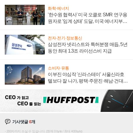
화학·에너지
'한수원 협력사' 미국 오클로 SMR 연구용
원자로 '임계 상태' 도달, 미국 에너지부
"중요한 이정표"
전자·전기·정보통신
삼성전자 넷리스트와 특허분쟁 매듭, 5년
동안 최대 1.3조 라이선스비 지급
소비자·유통
이부진 야심작 '신라스테이' 서울신라호
텔보다 잘 나가, 평택·주문진·해남·건대로
성장판 더 넓힌다
기사댓글
0
개
200자까지 쓰실 수 있습니다. (현재 0 byte / 최대 400byte)