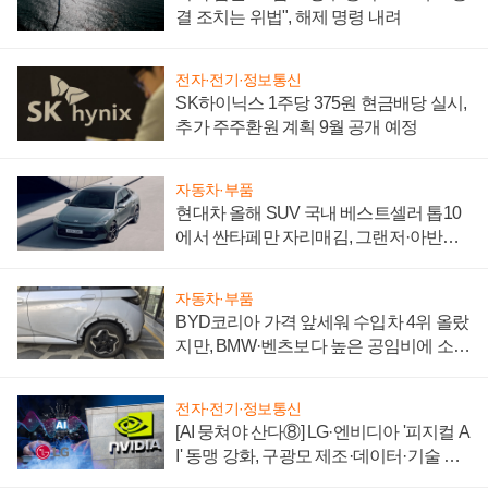
결 조치는 위법", 해제 명령 내려
전자·전기·정보통신
SK하이닉스 1주당 375원 현금배당 실시,
추가 주주환원 계획 9월 공개 예정
자동차·부품
현대차 올해 SUV 국내 베스트셀러 톱10
에서 싼타페만 자리매김, 그랜저·아반떼
'세단 쌍끌이'로 내수 방어
자동차·부품
BYD코리아 가격 앞세워 수입차 4위 올랐
지만, BMW·벤츠보다 높은 공임비에 소비
자 불만 폭발
전자·전기·정보통신
[AI 뭉쳐야 산다⑧] LG·엔비디아 '피지컬 A
I' 동맹 강화, 구광모 제조·데이터·기술 결
집해 종합 로보틱스 기업으로