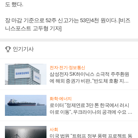
도 했다.
장 마감 기준으로 52주 신고가는 53만4천 원이다. [비즈
니스포스트 고두형 기자]
인기기사
전자·전기·정보통신
삼성전자 SK하이닉스 소극적 주주환원
에 해외 증권가 비판, "반도체 호황 지속
성 의문"
화학·에너지
로이터 "정제연료 3만 톤 한국에서 러시
아로 이동", 우크라이나의 공격에 수요 늘
어
사회
미국 법원 "트럼프 정부 풍력 프로젝트 동