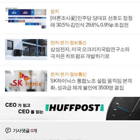
너지 발전전문기업 향한다
정치
[여론조사꽃] 민주당 당대표 선호도 정청
래 30.5%·김민석 29.6%, 0.9%p 초접전
전자·전기·정보통신
삼성전자, 미국 오크리지국립연구소와
극저온 히트펌프 개발하기로
전자·전기·정보통신
SK하이닉스 통합노조 설립 움직임 본격
화, 성과급 체계 불만에 3500명 결집
기사댓글
0
개