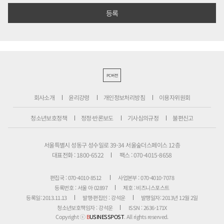
PC버전
회사소개
윤리강령
개인정보처리방침
이용자위원회
청소년보호정책
정정·반론보도
기사심의규정
불편신고
서울특별시 성동구 성수일로 39-34 서울숲더스페이스 12층
대표전화 : 1800-6522
팩스 : 070-4015-8658
편집국 : 070-4010-8512
사업본부 : 070-4010-7078
등록번호 : 서울 아 02897
제호 : 비즈니스포스트
등록일: 2013.11.13
발행·편집인 : 강석운
발행일자: 2013년 12월 2일
청소년보호책임자 : 강석운
ISSN : 2636-171X
Copyright ⓒ
B
USINESSPOST
. All rights reserved.