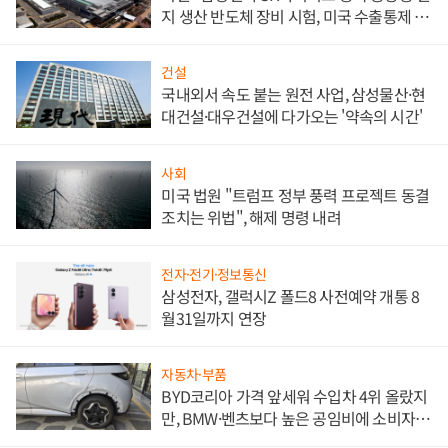
지 생산 반도체 장비 시험, 미국 수출통제 대
비"
건설
국내외서 속도 붙는 원전 사업, 삼성물산·현
대건설·대우건설에 다가오는 '약속의 시간'
사회
미국 법원 "트럼프 정부 풍력 프로젝트 동결
조치는 위법", 해제 명령 내려
전자·전기·정보통신
삼성전자, 갤럭시Z 폴드8 사전예약 개통 8
월31일까지 연장
자동차·부품
BYD코리아 가격 앞세워 수입차 4위 올랐지
만, BMW·벤츠보다 높은 공임비에 소비자
불만 폭발