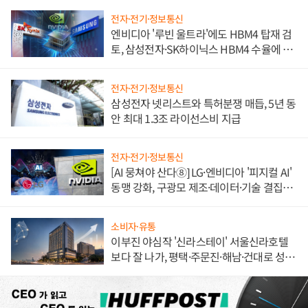
전자·전기·정보통신
엔비디아 '루빈 울트라'에도 HBM4 탑재 검
토, 삼성전자·SK하이닉스 HBM4 수율에 주
도권 갈린다
전자·전기·정보통신
삼성전자 넷리스트와 특허분쟁 매듭, 5년 동
안 최대 1.3조 라이선스비 지급
전자·전기·정보통신
[AI 뭉쳐야 산다⑧] LG·엔비디아 '피지컬 AI'
동맹 강화, 구광모 제조·데이터·기술 결집
해 종합 로보틱스 기업으로
소비자·유통
이부진 야심작 '신라스테이' 서울신라호텔
보다 잘 나가, 평택·주문진·해남·건대로 성
장판 더 넓힌다