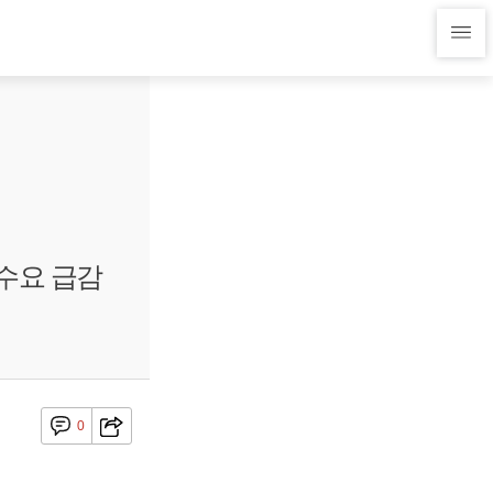
수요 급감
0