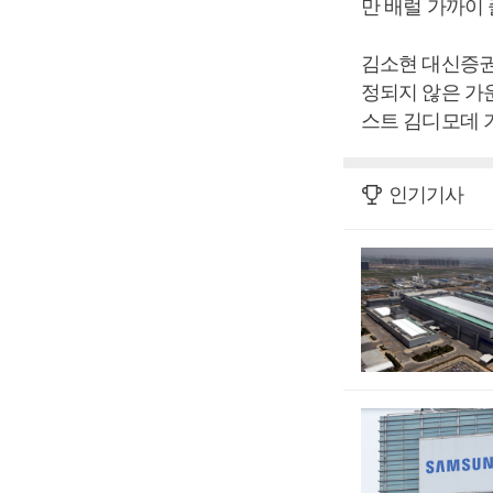
만 배럴 가까이
김소현 대신증권
정되지 않은 가
스트 김디모데 
인기기사