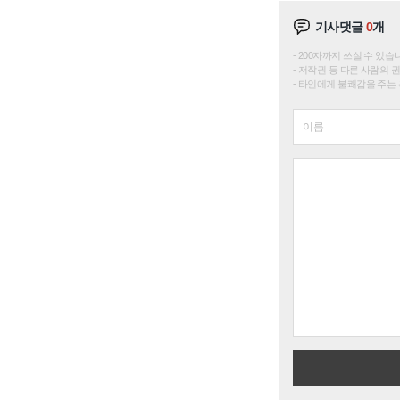
기사댓글
0
개
200자까지 쓰실 수 있습니다. 
저작권 등 다른 사람의 
타인에게 불쾌감을 주는 