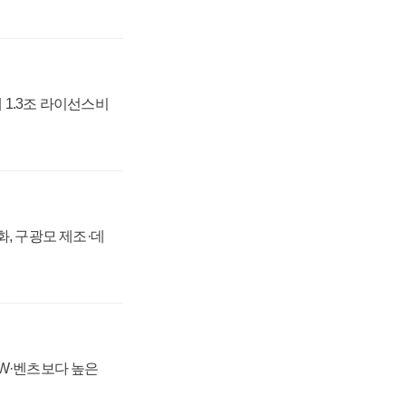
 1.3조 라이선스비
강화, 구광모 제조·데
MW·벤츠보다 높은