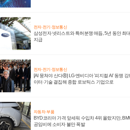
전자·전기·정보통신
삼성전자 넷리스트와 특허분쟁 매듭, 5년 동안 최대
지급
전자·전기·정보통신
[AI 뭉쳐야 산다⑧] LG·엔비디아 '피지컬 AI' 동맹 
이터·기술 결집해 종합 로보틱스 기업으로
자동차·부품
BYD코리아 가격 앞세워 수입차 4위 올랐지만, B
공임비에 소비자 불만 폭발