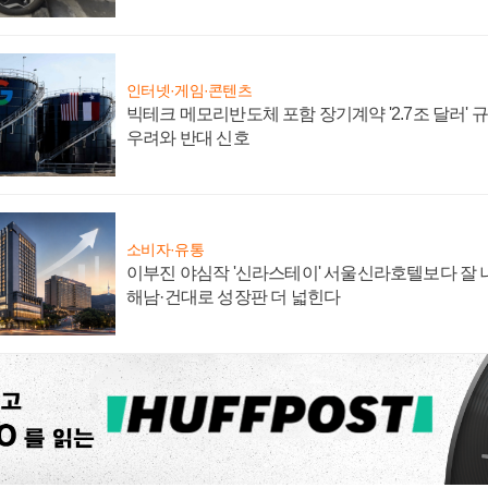
인터넷·게임·콘텐츠
빅테크 메모리반도체 포함 장기계약 '2.7조 달러' 규모
우려와 반대 신호
소비자·유통
이부진 야심작 '신라스테이' 서울신라호텔보다 잘 나
해남·건대로 성장판 더 넓힌다