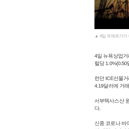
▲ 4일 국제유가가
4일 뉴욕상업거래
럴당 1.0%(0.
런던 ICE선물거래
4.19달러에 거
서부텍사스산 원유
다.
신종 코로나 바이