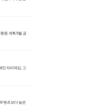
주환원 계획 9월 공
페만 자리매김, 그
MW·벤츠보다 높은