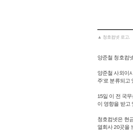
▲ 청호컴넷 로고.
양준철 청호컴넷
양준철 사외이사
주’로 분류되고 
15일 이 전 
이 영향을 받고
청호컴넷은 현금
열회사 20곳을 