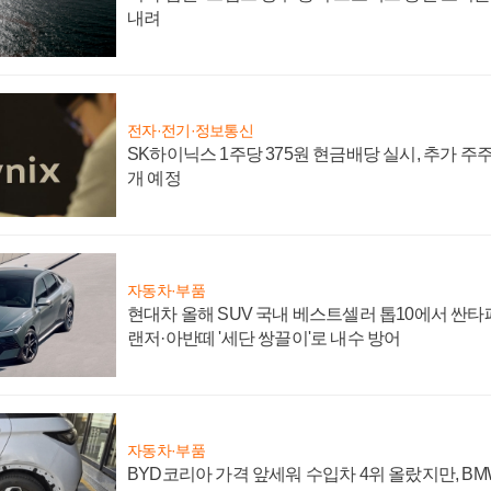
내려
전자·전기·정보통신
SK하이닉스 1주당 375원 현금배당 실시, 추가 주
개 예정
자동차·부품
현대차 올해 SUV 국내 베스트셀러 톱10에서 싼타
랜저·아반떼 '세단 쌍끌이'로 내수 방어
자동차·부품
BYD코리아 가격 앞세워 수입차 4위 올랐지만, B