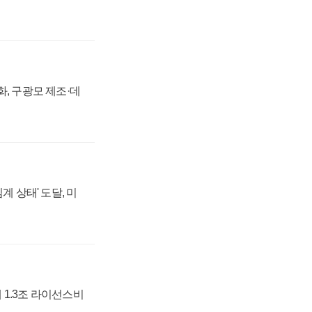
강화, 구광모 제조·데
계 상태' 도달, 미
 1.3조 라이선스비