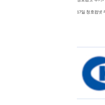
17일 청호컴넷 주