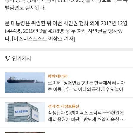
별감면도 실시된다.
문 대통령은 취임한 뒤 이번 사면권 행사 외에 2017년 12월
6444명, 2019년 2월 4378명 등 두 차례 사면권을 행사했
다. [비즈니스포스트 이상호 기자]
인기기사
화학·에너지
로이터 "정제연료 3만 톤 한국에서 러시아
로 이동", 우크라이나의 공격에 수요 늘어
전자·전기·정보통신
삼성전자 SK하이닉스 소극적 주주환원에
해외 증권가 비판, "반도체 호황 지속성 의
문"