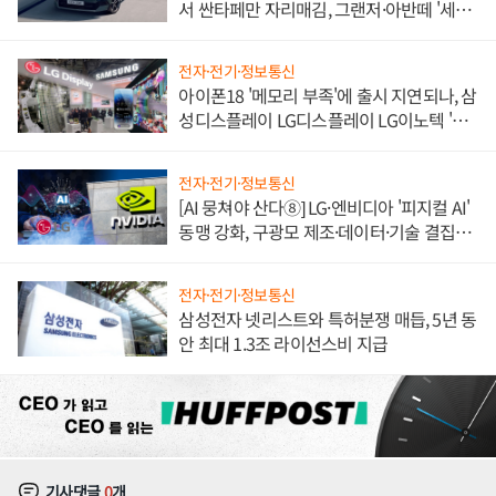
서 싼타페만 자리매김, 그랜저·아반떼 '세단
쌍끌이'로 내수 방어
전자·전기·정보통신
아이폰18 '메모리 부족'에 출시 지연되나, 삼
성디스플레이 LG디스플레이 LG이노텍 '탈
애플' 수익 다각화 속도
전자·전기·정보통신
[AI 뭉쳐야 산다⑧] LG·엔비디아 '피지컬 AI'
동맹 강화, 구광모 제조·데이터·기술 결집
해 종합 로보틱스 기업으로
전자·전기·정보통신
삼성전자 넷리스트와 특허분쟁 매듭, 5년 동
안 최대 1.3조 라이선스비 지급
기사댓글
0
개