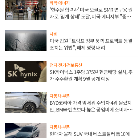
화학·에너지
'한수원 협력사' 미국 오클로 SMR 연구용 원
자로 '임계 상태' 도달, 미국 에너지부 "중요
한 이정표"
사회
미국 법원 "트럼프 정부 풍력 프로젝트 동결
조치는 위법", 해제 명령 내려
전자·전기·정보통신
SK하이닉스 1주당 375원 현금배당 실시, 추
가 주주환원 계획 9월 공개 예정
자동차·부품
BYD코리아 가격 앞세워 수입차 4위 올랐지
만, BMW·벤츠보다 높은 공임비에 소비자
불만 폭발
자동차·부품
현대차 올해 SUV 국내 베스트셀러 톱10에