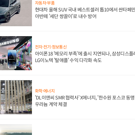
자동차·부품
현대차 올해 SUV 국내 베스트셀러 톱10에서 싼타페만
아반떼 '세단 쌍끌이'로 내수 방어
전자·전기·정보통신
아이폰18 '메모리 부족'에 출시 지연되나, 삼성디스
LG이노텍 '탈애플' 수익 다각화 속도
화학·에너지
'DL이앤씨 SMR 협력사' X에너지, '한수원 포스코 
우라늄 계약 체결