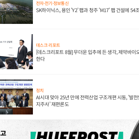
전자·전기·정보통신
SK하이닉스, 용인 'Y2' 팹과 청주 'M17' 팹 건설에 5
데스크 리포트
[데스크리포트 8월] 무더운 입추에 든 생각, 제약바이
한다
정치
AI시대 맞아 25년 만에 전력산업 구조개편 시동, '발전5
지주사' 재편론도