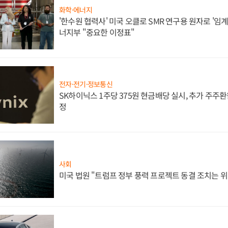
화학·에너지
'한수원 협력사' 미국 오클로 SMR 연구용 원자로 '임계 
너지부 "중요한 이정표"
전자·전기·정보통신
SK하이닉스 1주당 375원 현금배당 실시, 추가 주주환
정
사회
미국 법원 "트럼프 정부 풍력 프로젝트 동결 조치는 위