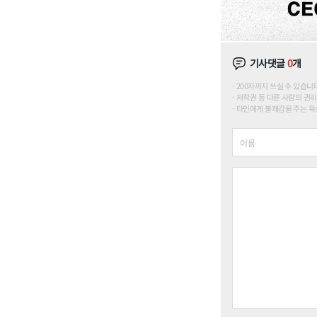
기사댓글
0
개
200자까지 쓰실 수 있습니다. (
저작권 등 다른 사람의 권리
타인에게 불쾌감을 주는 욕설