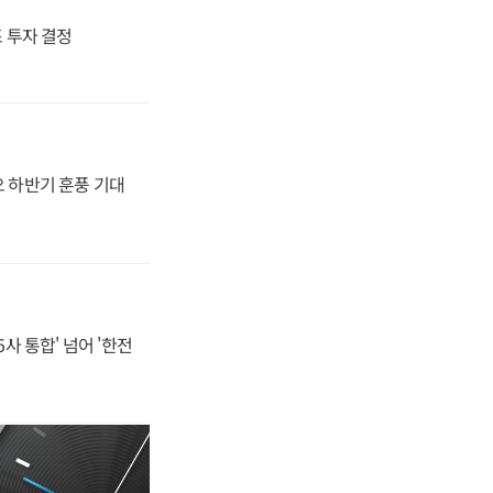
4조 투자 결정
오 하반기 훈풍 기대
사 통합' 넘어 '한전