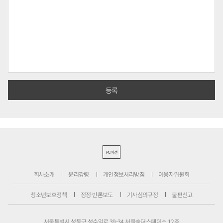
PC버전
회사소개
윤리강령
개인정보처리방침
이용자위원회
청소년보호정책
정정·반론보도
기사심의규정
불편신고
서울특별시 성동구 성수일로 39-34 서울숲더스페이스 12층