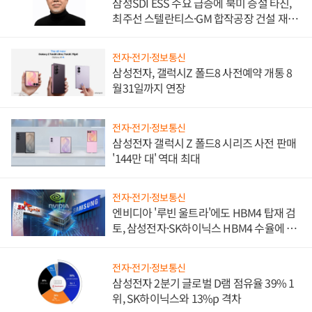
삼성SDI ESS 수요 급증에 북미 증설 타진,
최주선 스텔란티스·GM 합작공장 건설 재추
진하나
전자·전기·정보통신
삼성전자, 갤럭시Z 폴드8 사전예약 개통 8
월31일까지 연장
전자·전기·정보통신
삼성전자 갤럭시 Z 폴드8 시리즈 사전 판매
'144만 대' 역대 최대
전자·전기·정보통신
엔비디아 '루빈 울트라'에도 HBM4 탑재 검
토, 삼성전자·SK하이닉스 HBM4 수율에 주
도권 갈린다
전자·전기·정보통신
삼성전자 2분기 글로벌 D램 점유율 39% 1
위, SK하이닉스와 13%p 격차