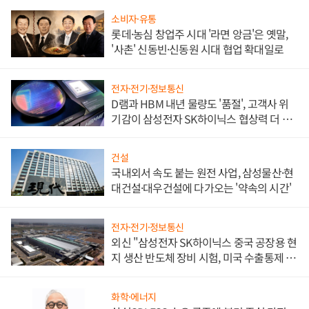
소비자·유통
롯데·농심 창업주 시대 '라면 앙금'은 옛말,
'사촌' 신동빈·신동원 시대 협업 확대일로
전자·전기·정보통신
D램과 HBM 내년 물량도 '품절', 고객사 위
기감이 삼성전자 SK하이닉스 협상력 더 키
워
건설
국내외서 속도 붙는 원전 사업, 삼성물산·현
대건설·대우건설에 다가오는 '약속의 시간'
전자·전기·정보통신
외신 "삼성전자 SK하이닉스 중국 공장용 현
지 생산 반도체 장비 시험, 미국 수출통제 대
비"
화학·에너지