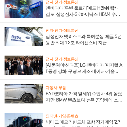
전자·전기·정보통신
엔비디아 '루빈 울트라'에도 HBM4 탑재
검토, 삼성전자·SK하이닉스 HBM4 수율
에 주도권 갈린다
전자·전기·정보통신
삼성전자 넷리스트와 특허분쟁 매듭, 5년
동안 최대 1.3조 라이선스비 지급
전자·전기·정보통신
[AI 뭉쳐야 산다⑧] LG·엔비디아 '피지컬 A
I' 동맹 강화, 구광모 제조·데이터·기술 결
집해 종합 로보틱스 기업으로
자동차·부품
BYD코리아 가격 앞세워 수입차 4위 올랐
지만, BMW·벤츠보다 높은 공임비에 소비
자 불만 폭발
인터넷·게임·콘텐츠
빅테크 메모리반도체 포함 장기계약 '2.7