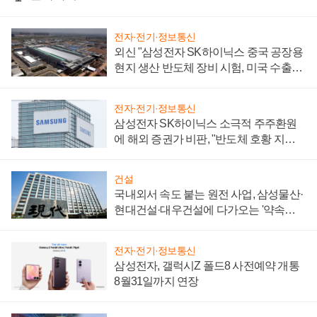
전자·전기·정보통신
외신 "삼성전자 SK하이닉스 중국 공장용
현지 생산 반도체 장비 시험, 미국 수출통
제 대비"
전자·전기·정보통신
삼성전자 SK하이닉스 소극적 주주환원
에 해외 증권가 비판, "반도체 호황 지속
성 의문"
건설
국내외서 속도 붙는 원전 사업, 삼성물산·
현대건설·대우건설에 다가오는 '약속의
시간'
전자·전기·정보통신
삼성전자, 갤럭시Z 폴드8 사전예약 개통
8월31일까지 연장