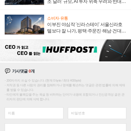
조 달러' 규모, AI 투자 위축 우려와 반대
신호
소비자·유통
이부진 야심작 '신라스테이' 서울신라호
텔보다 잘 나가, 평택·주문진·해남·건대로
성장판 더 넓힌다
기사댓글
0
개
200자까지 쓰실 수 있습니다. (현재 0 byte / 최대 400byte)
저작권 등 다른 사람의 권리를 침해하거나 명예를 훼손하는 댓글은 관련 법률에 의해 제재
를 받을 수 있습니다.
타인에게 불쾌감을 주는 욕설 등 비하하는 단어가 내용에 포함되거나 인신공격성 글은 관
리자의 판단에 의해 삭제 합니다.