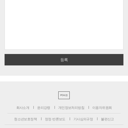
PC버전
회사소개
윤리강령
개인정보처리방침
이용자위원회
청소년보호정책
정정·반론보도
기사심의규정
불편신고