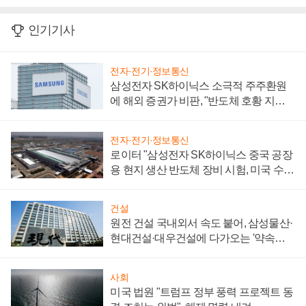
인기기사
전자·전기·정보통신
삼성전자 SK하이닉스 소극적 주주환원
에 해외 증권가 비판, "반도체 호황 지속
성 의문"
전자·전기·정보통신
로이터 "삼성전자 SK하이닉스 중국 공장
용 현지 생산 반도체 장비 시험, 미국 수출
통제 대비"
건설
원전 건설 국내외서 속도 붙어, 삼성물산·
현대건설·대우건설에 다가오는 '약속의
시간'
사회
미국 법원 "트럼프 정부 풍력 프로젝트 동