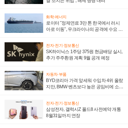
결 조치는 위법", 해제 명령 내려
화학·에너지
로이터 "정제연료 3만 톤 한국에서 러시
아로 이동", 우크라이나의 공격에 수요 늘
어
전자·전기·정보통신
SK하이닉스 1주당 375원 현금배당 실시,
추가 주주환원 계획 9월 공개 예정
자동차·부품
BYD코리아 가격 앞세워 수입차 4위 올랐
지만, BMW·벤츠보다 높은 공임비에 소비
자 불만 폭발
전자·전기·정보통신
삼성전자, 갤럭시Z 폴드8 사전예약 개통
8월31일까지 연장