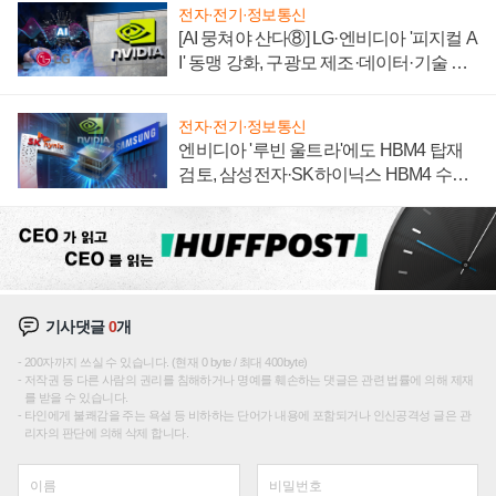
전자·전기·정보통신
[AI 뭉쳐야 산다⑧] LG·엔비디아 '피지컬 A
I' 동맹 강화, 구광모 제조·데이터·기술 결
집해 종합 로보틱스 기업으로
전자·전기·정보통신
엔비디아 '루빈 울트라'에도 HBM4 탑재
검토, 삼성전자·SK하이닉스 HBM4 수율
에 주도권 갈린다
기사댓글
0
개
200자까지 쓰실 수 있습니다. (현재 0 byte / 최대 400byte)
저작권 등 다른 사람의 권리를 침해하거나 명예를 훼손하는 댓글은 관련 법률에 의해 제재
를 받을 수 있습니다.
타인에게 불쾌감을 주는 욕설 등 비하하는 단어가 내용에 포함되거나 인신공격성 글은 관
리자의 판단에 의해 삭제 합니다.