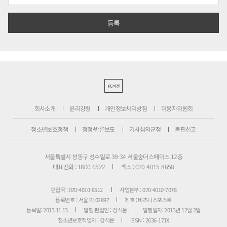
PC버전
회사소개
윤리강령
개인정보처리방침
이용자위원회
청소년보호정책
정정·반론보도
기사심의규정
불편신고
서울특별시 성동구 성수일로 39-34 서울숲더스페이스 12층
대표전화 : 1800-6522
팩스 : 070-4015-8658
편집국 : 070-4010-8512
사업본부 : 070-4010-7078
등록번호 : 서울 아 02897
제호 : 비즈니스포스트
등록일: 2013.11.13
발행·편집인 : 강석운
발행일자: 2013년 12월 2일
청소년보호책임자 : 강석운
ISSN : 2636-171X