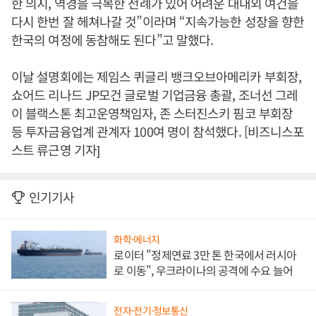
한 의지, 역경을 극복한 전례가 있어 어려운 대내외 여건을
다시 한번 잘 헤쳐나갈 것”이라며 “지속가능한 성장을 향한
한국의 여정에 동참해도 된다”고 말했다.
이날 설명회에는 제임스 퀴글리 뱅크오브아메리카 부회장,
쇼어드 리나드 JP모건 글로벌 기업금융 총괄, 조너선 그레
이 블랙스톤 최고운영책임자, 존 스터진스키 핌코 부회장
등 투자금융업계 관계자 100여 명이 참석했다. [비즈니스포
스트 류근영 기자]
인기기사
화학·에너지
로이터 "정제연료 3만 톤 한국에서 러시아
로 이동", 우크라이나의 공격에 수요 늘어
전자·전기·정보통신