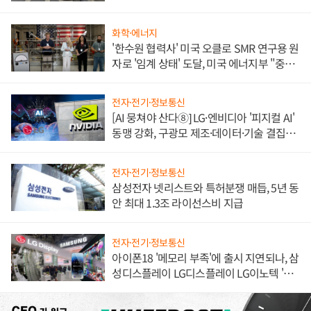
불만 폭발
화학·에너지
'한수원 협력사' 미국 오클로 SMR 연구용 원
자로 '임계 상태' 도달, 미국 에너지부 "중요
한 이정표"
전자·전기·정보통신
[AI 뭉쳐야 산다⑧] LG·엔비디아 '피지컬 AI'
동맹 강화, 구광모 제조·데이터·기술 결집
해 종합 로보틱스 기업으로
전자·전기·정보통신
삼성전자 넷리스트와 특허분쟁 매듭, 5년 동
안 최대 1.3조 라이선스비 지급
전자·전기·정보통신
아이폰18 '메모리 부족'에 출시 지연되나, 삼
성디스플레이 LG디스플레이 LG이노텍 '탈
애플' 수익 다각화 속도