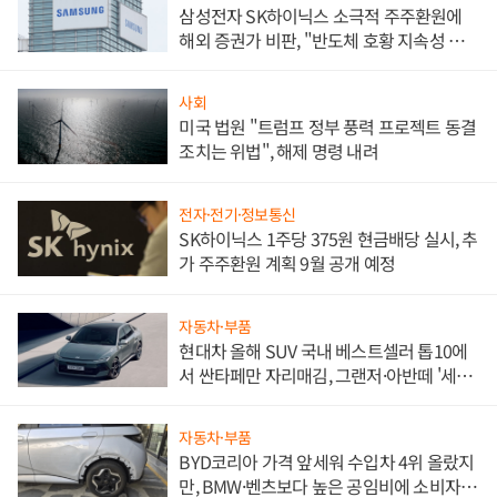
삼성전자 SK하이닉스 소극적 주주환원에
해외 증권가 비판, "반도체 호황 지속성 의
문"
사회
미국 법원 "트럼프 정부 풍력 프로젝트 동결
조치는 위법", 해제 명령 내려
전자·전기·정보통신
SK하이닉스 1주당 375원 현금배당 실시, 추
가 주주환원 계획 9월 공개 예정
자동차·부품
현대차 올해 SUV 국내 베스트셀러 톱10에
서 싼타페만 자리매김, 그랜저·아반떼 '세단
쌍끌이'로 내수 방어
자동차·부품
BYD코리아 가격 앞세워 수입차 4위 올랐지
만, BMW·벤츠보다 높은 공임비에 소비자