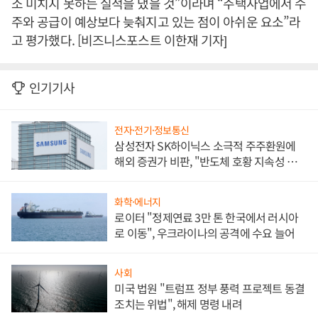
소 미치지 못하는 실적을 냈을 것”이라며 “주택사업에서 수
주와 공급이 예상보다 늦춰지고 있는 점이 아쉬운 요소”라
고 평가했다. [비즈니스포스트 이한재 기자]
인기기사
전자·전기·정보통신
삼성전자 SK하이닉스 소극적 주주환원에
해외 증권가 비판, "반도체 호황 지속성 의
문"
화학·에너지
로이터 "정제연료 3만 톤 한국에서 러시아
로 이동", 우크라이나의 공격에 수요 늘어
사회
미국 법원 "트럼프 정부 풍력 프로젝트 동결
조치는 위법", 해제 명령 내려