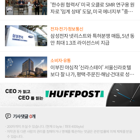
'한수원 협력사' 미국 오클로 SMR 연구용 원
자로 '임계 상태' 도달, 미국 에너지부 "중요
한 이정표"
전자·전기·정보통신
삼성전자 넷리스트와 특허분쟁 매듭, 5년 동
안 최대 1.3조 라이선스비 지급
소비자·유통
이부진 야심작 '신라스테이' 서울신라호텔
보다 잘 나가, 평택·주문진·해남·건대로 성
장판 더 넓힌다
기사댓글
0
개
200자까지 쓰실 수 있습니다. (현재 0 byte / 최대 400byte)
저작권 등 다른 사람의 권리를 침해하거나 명예를 훼손하는 댓글은 관련 법률에 의해 제재를 받을
수 있습니다.