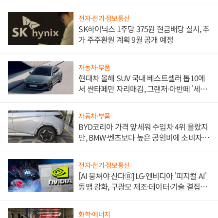
전자·전기·정보통신
SK하이닉스 1주당 375원 현금배당 실시, 추
가 주주환원 계획 9월 공개 예정
자동차·부품
현대차 올해 SUV 국내 베스트셀러 톱10에
서 싼타페만 자리매김, 그랜저·아반떼 '세단
쌍끌이'로 내수 방어
자동차·부품
BYD코리아 가격 앞세워 수입차 4위 올랐지
만, BMW·벤츠보다 높은 공임비에 소비자
불만 폭발
전자·전기·정보통신
[AI 뭉쳐야 산다⑧] LG·엔비디아 '피지컬 AI'
동맹 강화, 구광모 제조·데이터·기술 결집
해 종합 로보틱스 기업으로
화학·에너지