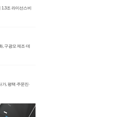
 1.3조 라이선스비
강화, 구광모 제조·데
가, 평택·주문진·