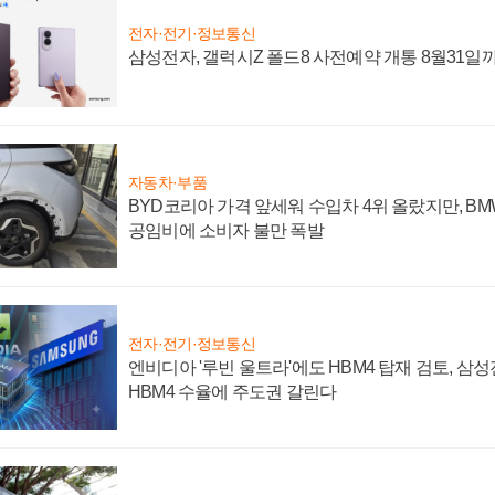
전자·전기·정보통신
삼성전자, 갤럭시Z 폴드8 사전예약 개통 8월31일
자동차·부품
BYD코리아 가격 앞세워 수입차 4위 올랐지만, B
공임비에 소비자 불만 폭발
전자·전기·정보통신
엔비디아 '루빈 울트라'에도 HBM4 탑재 검토, 삼
HBM4 수율에 주도권 갈린다