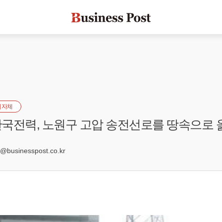
지자체
국전력, 노원구 고압 송전선로를 땅속으로
2
businesspost.co.kr