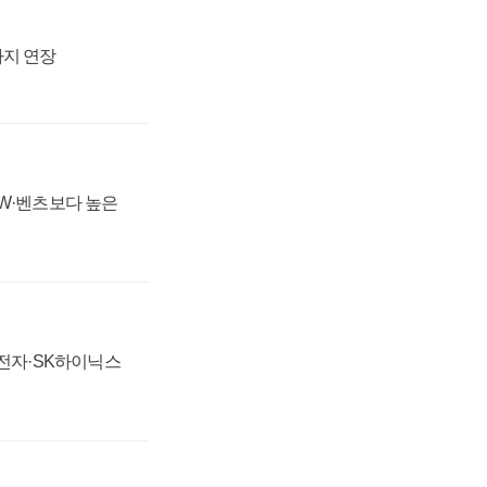
까지 연장
MW·벤츠보다 높은
성전자·SK하이닉스