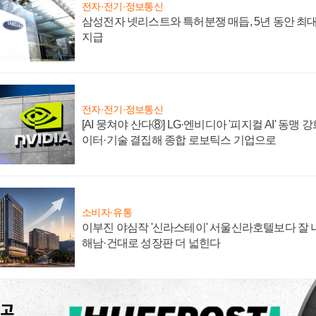
전자·전기·정보통신
삼성전자 넷리스트와 특허분쟁 매듭, 5년 동안 최대
지급
전자·전기·정보통신
[AI 뭉쳐야 산다⑧] LG·엔비디아 '피지컬 AI' 동맹 
이터·기술 결집해 종합 로보틱스 기업으로
소비자·유통
이부진 야심작 '신라스테이' 서울신라호텔보다 잘 나
해남·건대로 성장판 더 넓힌다