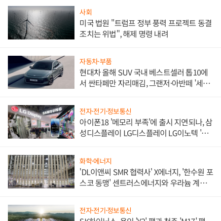
사회
미국 법원 "트럼프 정부 풍력 프로젝트 동결
조치는 위법", 해제 명령 내려
자동차·부품
현대차 올해 SUV 국내 베스트셀러 톱10에
서 싼타페만 자리매김, 그랜저·아반떼 '세단
쌍끌이'로 내수 방어
전자·전기·정보통신
아이폰18 '메모리 부족'에 출시 지연되나, 삼
성디스플레이 LG디스플레이 LG이노텍 '탈
애플' 수익 다각화 속도
화학·에너지
'DL이앤씨 SMR 협력사' X에너지, '한수원 포
스코 동맹' 센트러스에너지와 우라늄 계약
체결
전자·전기·정보통신