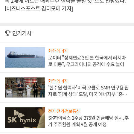
의 2배에 이르는 해외수주 실적을 올릴 것”으로 전망했다.
[비즈니스포스트 김디모데 기자]
인기기사
화학·에너지
로이터 "정제연료 3만 톤 한국에서 러시아
로 이동", 우크라이나의 공격에 수요 늘어
화학·에너지
'한수원 협력사' 미국 오클로 SMR 연구용 원
자로 '임계 상태' 도달, 미국 에너지부 "중요
한 이정표"
전자·전기·정보통신
SK하이닉스 1주당 375원 현금배당 실시, 추
가 주주환원 계획 9월 공개 예정