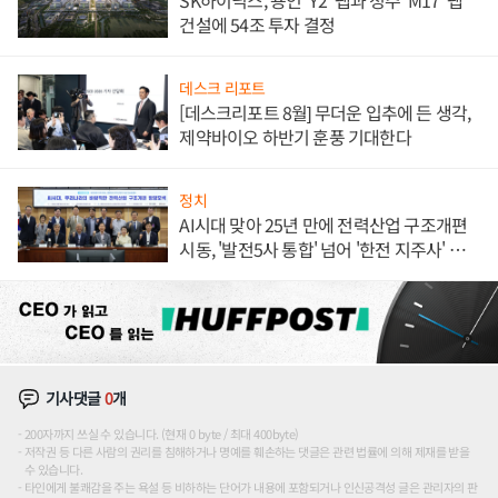
SK하이닉스, 용인 'Y2' 팹과 청주 'M17' 팹
건설에 54조 투자 결정
데스크 리포트
[데스크리포트 8월] 무더운 입추에 든 생각,
제약바이오 하반기 훈풍 기대한다
정치
AI시대 맞아 25년 만에 전력산업 구조개편
시동, '발전5사 통합' 넘어 '한전 지주사' 재편
론도
기사댓글
0
개
200자까지 쓰실 수 있습니다. (현재 0 byte / 최대 400byte)
저작권 등 다른 사람의 권리를 침해하거나 명예를 훼손하는 댓글은 관련 법률에 의해 제재를 받을
수 있습니다.
타인에게 불쾌감을 주는 욕설 등 비하하는 단어가 내용에 포함되거나 인신공격성 글은 관리자의 판