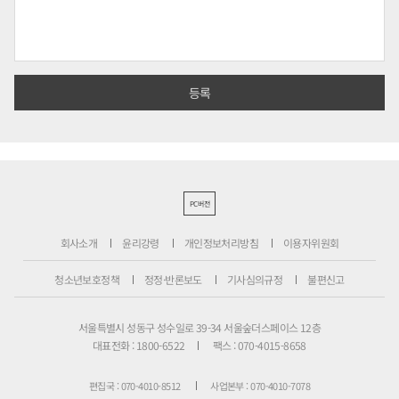
PC버전
회사소개
윤리강령
개인정보처리방침
이용자위원회
청소년보호정책
정정·반론보도
기사심의규정
불편신고
서울특별시 성동구 성수일로 39-34 서울숲더스페이스 12층
대표전화 : 1800-6522
팩스 : 070-4015-8658
편집국 : 070-4010-8512
사업본부 : 070-4010-7078