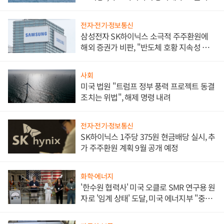
전자·전기·정보통신
삼성전자 SK하이닉스 소극적 주주환원에
해외 증권가 비판, "반도체 호황 지속성 의
문"
사회
미국 법원 "트럼프 정부 풍력 프로젝트 동결
조치는 위법", 해제 명령 내려
전자·전기·정보통신
SK하이닉스 1주당 375원 현금배당 실시, 추
가 주주환원 계획 9월 공개 예정
화학·에너지
'한수원 협력사' 미국 오클로 SMR 연구용 원
자로 '임계 상태' 도달, 미국 에너지부 "중요
한 이정표"