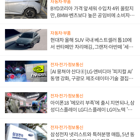
자동차·부품
BYD코리아 가격 앞세워 수입차 4위 올랐지
만, BMW·벤츠보다 높은 공임비에 소비자
불만 폭발
자동차·부품
현대차 올해 SUV 국내 베스트셀러 톱10에
서 싼타페만 자리매김, 그랜저·아반떼 '세단
쌍끌이'로 내수 방어
전자·전기·정보통신
[AI 뭉쳐야 산다⑧] LG·엔비디아 '피지컬 AI'
동맹 강화, 구광모 제조·데이터·기술 결집
해 종합 로보틱스 기업으로
전자·전기·정보통신
아이폰18 '메모리 부족'에 출시 지연되나, 삼
성디스플레이 LG디스플레이 LG이노텍 '탈
애플' 수익 다각화 속도
전자·전기·정보통신
삼성전자 넷리스트와 특허분쟁 매듭, 5년 동