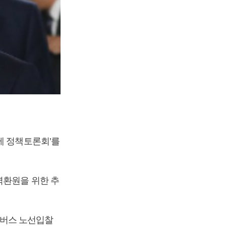
제 정책토론회’를
역환원을 위한 추
형 버스 노선입찰