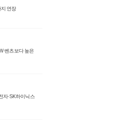
까지 연장
MW·벤츠보다 높은
성전자·SK하이닉스