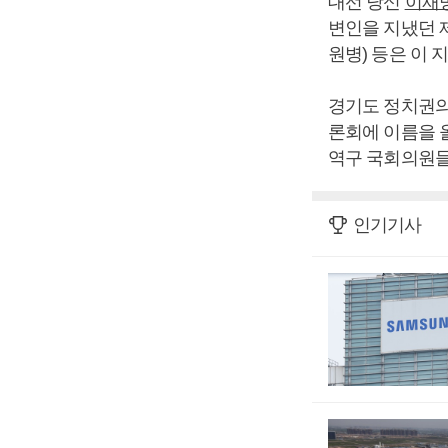
대선 당신
이재
변인을 지냈던 제
원병) 등은 이
경기도 정치권의
론회에 이름을 
역구 국회의원들
인기기사