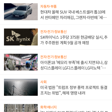
자동차·부품
현대차 올해 SUV 국내 베스트셀러 톱10에
서 싼타페만 자리매김, 그랜저·아반떼 '세단
쌍끌이'로 내수 방어
전자·전기·정보통신
SK하이닉스 1주당 375원 현금배당 실시, 추
가 주주환원 계획 9월 공개 예정
전자·전기·정보통신
아이폰18 '메모리 부족'에 출시 지연되나, 삼
성디스플레이 LG디스플레이 LG이노텍 '탈
애플' 수익 다각화 속도
사회
미국 법원 "트럼프 정부 풍력 프로젝트 동결
조치는 위법", 해제 명령 내려
화학·에너지