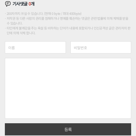
기사댓글
0
개
200자까지 쓰실 수 있습니다. (현재 0 byte / 최대 400byte)
저작권 등 다른 사람의 권리를 침해하거나 명예를 훼손하는 댓글은 관련 법률에 의해 제재를 받을
수 있습니다.
타인에게 불쾌감을 주는 욕설 등 비하하는 단어가 내용에 포함되거나 인신공격성 글은 관리자의 판
단에 의해 삭제 합니다.