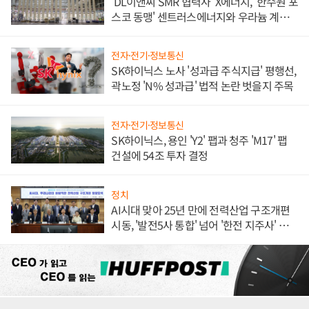
'DL이앤씨 SMR 협력사' X에너지, '한수원 포
스코 동맹' 센트러스에너지와 우라늄 계약
체결
전자·전기·정보통신
SK하이닉스 노사 '성과급 주식지급' 평행선,
곽노정 'N% 성과급' 법적 논란 벗을지 주목
전자·전기·정보통신
SK하이닉스, 용인 'Y2' 팹과 청주 'M17' 팹
건설에 54조 투자 결정
정치
AI시대 맞아 25년 만에 전력산업 구조개편
시동, '발전5사 통합' 넘어 '한전 지주사' 재편
론도