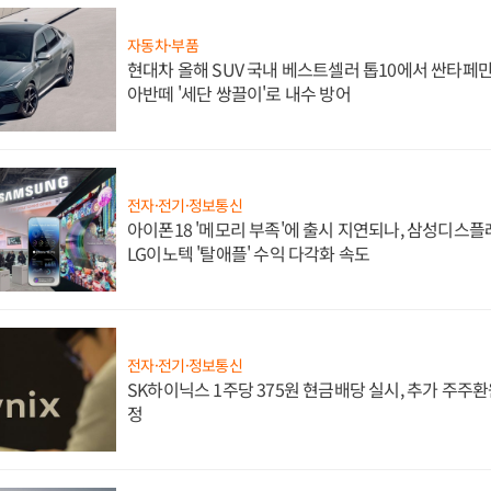
자동차·부품
현대차 올해 SUV 국내 베스트셀러 톱10에서 싼타페만
아반떼 '세단 쌍끌이'로 내수 방어
전자·전기·정보통신
아이폰18 '메모리 부족'에 출시 지연되나, 삼성디스
LG이노텍 '탈애플' 수익 다각화 속도
전자·전기·정보통신
SK하이닉스 1주당 375원 현금배당 실시, 추가 주주환
정