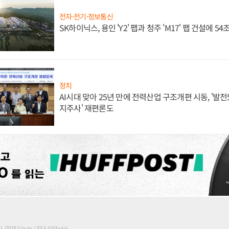
전자·전기·정보통신
SK하이닉스, 용인 'Y2' 팹과 청주 'M17' 팹 건설에 5
정치
AI시대 맞아 25년 만에 전력산업 구조개편 시동, '발전5
지주사' 재편론도
현재 0 byte / 최대 400byte)