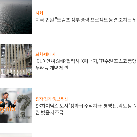
사회
미국 법원 "트럼프 정부 풍력 프로젝트 동결 조치는 위
화학·에너지
'DL이앤씨 SMR 협력사' X에너지, '한수원 포스코 
우라늄 계약 체결
전자·전기·정보통신
SK하이닉스 노사 '성과급 주식지급' 평행선, 곽노정 'N
란 벗을지 주목