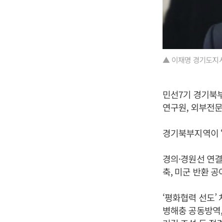
▲ 이재명 경기도지사
민선7기 경기북부
연구원, 외부전문
경기북부지역이 ‘
경의·경원선 연결
축, 미군 반환 공
‘평화협력 선도’
병해충 공동방역,