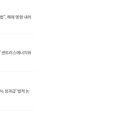
법", 해제 명령 내려
동맹' 센트러스에너지와
% 성과급' 법적 논