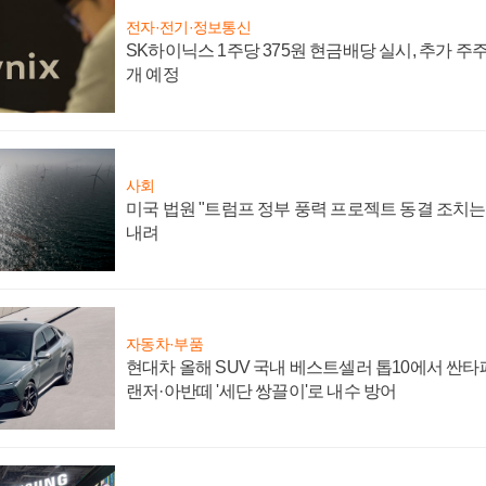
전자·전기·정보통신
SK하이닉스 1주당 375원 현금배당 실시, 추가 주
개 예정
사회
미국 법원 "트럼프 정부 풍력 프로젝트 동결 조치는 
내려
자동차·부품
현대차 올해 SUV 국내 베스트셀러 톱10에서 싼타
랜저·아반떼 '세단 쌍끌이'로 내수 방어