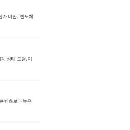
가 비판, "반도체
계 상태' 도달, 미
MW·벤츠보다 높은