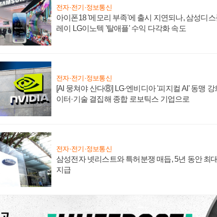
전자·전기·정보통신
아이폰18 '메모리 부족'에 출시 지연되나, 삼성디
레이 LG이노텍 '탈애플' 수익 다각화 속도
전자·전기·정보통신
[AI 뭉쳐야 산다⑧] LG·엔비디아 '피지컬 AI' 동맹 
이터·기술 결집해 종합 로보틱스 기업으로
전자·전기·정보통신
삼성전자 넷리스트와 특허분쟁 매듭, 5년 동안 최대
지급