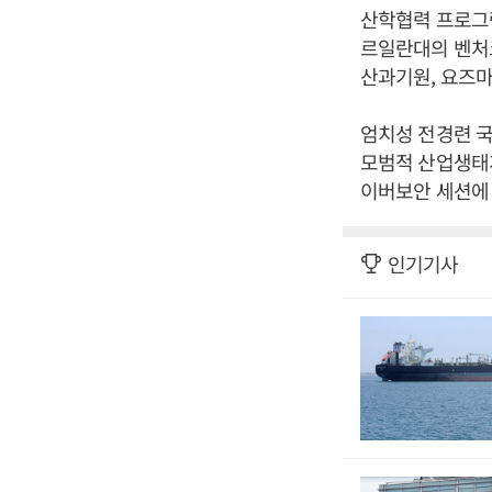
산학협력 프로그램
르일란대의 벤처코칭
산과기원, 요즈마
엄치성 전경련 국
모범적 산업생태계
이버보안 세션에 
인기기사