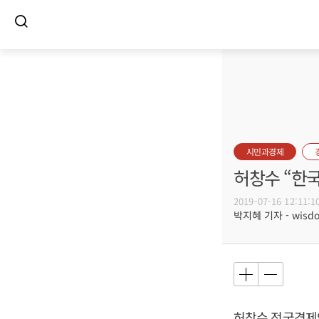
시민과경제
허창수 “한
2019-07-16 12:11:1
박지혜 기자 - wisdo
허창수
전국경제인