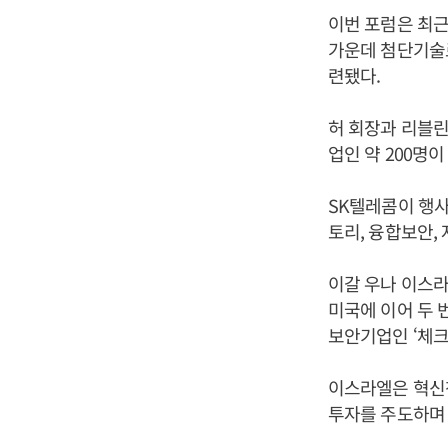
이번 포럼은 최근
가운데 첨단기술
련됐다.
허 회장과 리블린
업인 약 200명
SK텔레콤이 행사
토리, 융합보안,
이갈 우나 이스
미국에 이어 두 
보안기업인 ‘체크
이스라엘은 혁신
투자를 주도하며