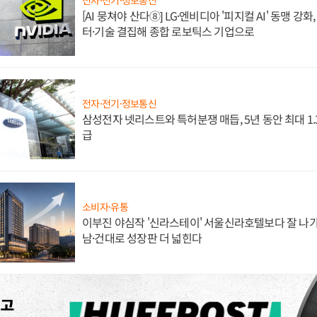
전자·전기·정보통신
[AI 뭉쳐야 산다⑧] LG·엔비디아 '피지컬 AI' 동맹 강
터·기술 결집해 종합 로보틱스 기업으로
전자·전기·정보통신
삼성전자 넷리스트와 특허분쟁 매듭, 5년 동안 최대 1
급
소비자·유통
이부진 야심작 '신라스테이' 서울신라호텔보다 잘 나가
남·건대로 성장판 더 넓힌다