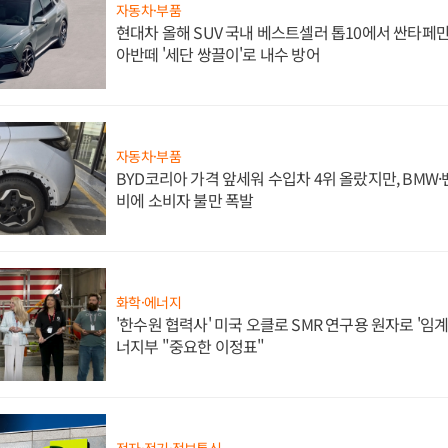
자동차·부품
현대차 올해 SUV 국내 베스트셀러 톱10에서 싼타페만
아반떼 '세단 쌍끌이'로 내수 방어
자동차·부품
BYD코리아 가격 앞세워 수입차 4위 올랐지만, BMW
비에 소비자 불만 폭발
화학·에너지
'한수원 협력사' 미국 오클로 SMR 연구용 원자로 '임계 
너지부 "중요한 이정표"