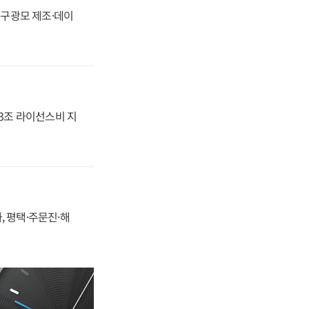
화, 구광모 제조·데이
.3조 라이선스비 지
, 평택·주문진·해