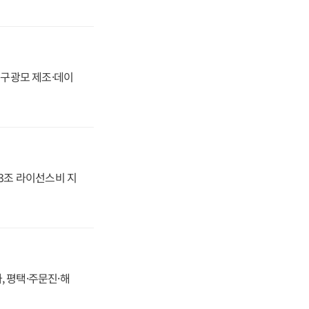
화, 구광모 제조·데이
.3조 라이선스비 지
, 평택·주문진·해