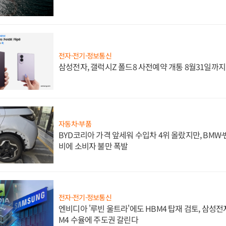
전자·전기·정보통신
삼성전자, 갤럭시Z 폴드8 사전예약 개통 8월31일까
자동차·부품
BYD코리아 가격 앞세워 수입차 4위 올랐지만, BMW
비에 소비자 불만 폭발
전자·전기·정보통신
엔비디아 '루빈 울트라'에도 HBM4 탑재 검토, 삼성전
M4 수율에 주도권 갈린다