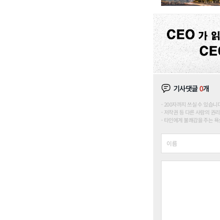
기사댓글
0
개
200자까지 쓰실 수 있습니다. (
저작권 등 다른 사람의 권리
타인에게 불쾌감을 주는 욕설