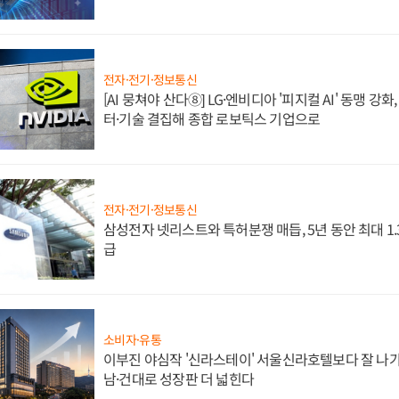
전자·전기·정보통신
[AI 뭉쳐야 산다⑧] LG·엔비디아 '피지컬 AI' 동맹 강
터·기술 결집해 종합 로보틱스 기업으로
전자·전기·정보통신
삼성전자 넷리스트와 특허분쟁 매듭, 5년 동안 최대 1
급
소비자·유통
이부진 야심작 '신라스테이' 서울신라호텔보다 잘 나가
남·건대로 성장판 더 넓힌다