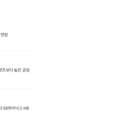
지 연장
·벤츠보다 높은 공임
자·SK하이닉스 HB