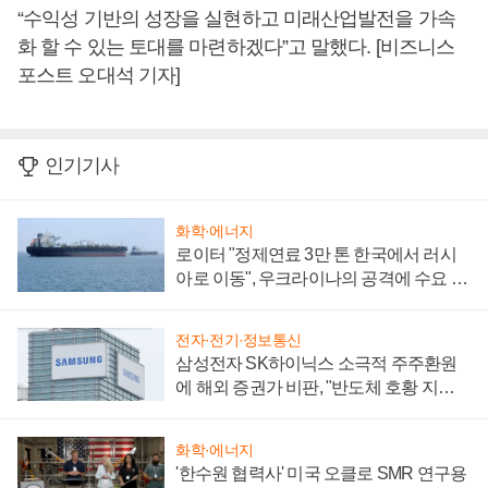
“수익성 기반의 성장을 실현하고 미래산업발전을 가속
화 할 수 있는 토대를 마련하겠다”고 말했다. [비즈니스
포스트 오대석 기자]
인기기사
화학·에너지
로이터 "정제연료 3만 톤 한국에서 러시
아로 이동", 우크라이나의 공격에 수요 늘
어
전자·전기·정보통신
삼성전자 SK하이닉스 소극적 주주환원
에 해외 증권가 비판, "반도체 호황 지속
성 의문"
화학·에너지
'한수원 협력사' 미국 오클로 SMR 연구용