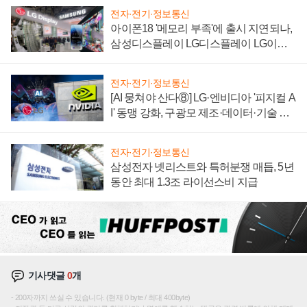
전자·전기·정보통신
아이폰18 '메모리 부족'에 출시 지연되나,
삼성디스플레이 LG디스플레이 LG이노
텍 '탈애플' 수익 다각화 속도
전자·전기·정보통신
[AI 뭉쳐야 산다⑧] LG·엔비디아 '피지컬 A
I' 동맹 강화, 구광모 제조·데이터·기술 결
집해 종합 로보틱스 기업으로
전자·전기·정보통신
삼성전자 넷리스트와 특허분쟁 매듭, 5년
동안 최대 1.3조 라이선스비 지급
기사댓글
0
개
200자까지 쓰실 수 있습니다. (현재 0 byte / 최대 400byte)