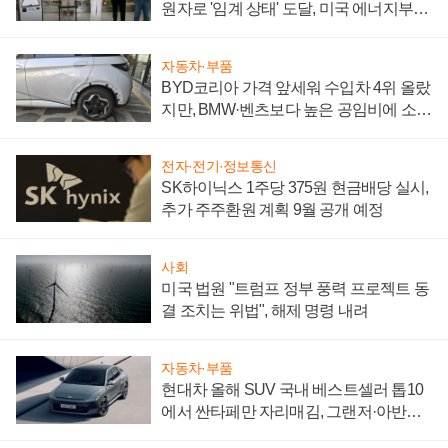
원자로 '임계 상태' 도달, 미국 에너지부
"중요한 이정표"
자동차·부품
BYD코리아 가격 앞세워 수입차 4위 올랐
지만, BMW·벤츠보다 높은 공임비에 소비
자 불만 폭발
전자·전기·정보통신
SK하이닉스 1주당 375원 현금배당 실시,
추가 주주환원 계획 9월 공개 예정
사회
미국 법원 "트럼프 정부 풍력 프로젝트 동
결 조치는 위법", 해제 명령 내려
자동차·부품
현대차 올해 SUV 국내 베스트셀러 톱10
에서 싼타페만 자리매김, 그랜저·아반떼
'세단 쌍끌이'로 내수 방어