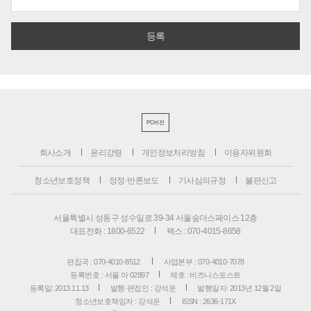
PC버전
회사소개
윤리강령
개인정보처리방침
이용자위원회
청소년보호정책
정정·반론보도
기사심의규정
불편신고
서울특별시 성동구 성수일로 39-34 서울숲더스페이스 12층
대표전화 : 1800-6522
팩스 : 070-4015-8658
편집국 : 070-4010-8512
사업본부 : 070-4010-7078
등록번호 : 서울 아 02897
제호 : 비즈니스포스트
등록일: 2013.11.13
발행·편집인 : 강석운
발행일자: 2013년 12월 2일
청소년보호책임자 : 강석운
ISSN : 2636-171X