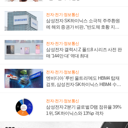
전자·전기·정보통신
삼성전자 SK하이닉스 소극적 주주환원
에 해외 증권가 비판, "반도체 호황 지속
성 의문"
전자·전기·정보통신
삼성전자 갤럭시 Z 폴드8 시리즈 사전 판
매 '144만 대' 역대 최대
전자·전기·정보통신
엔비디아 '루빈 울트라'에도 HBM4 탑재
검토, 삼성전자·SK하이닉스 HBM4 수율
에 주도권 갈린다
전자·전기·정보통신
삼성전자 2분기 글로벌 D램 점유율 39%
1위, SK하이닉스와 13%p 격차