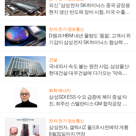
외신 "삼성전자 SK하이닉스 중국 공장용
현지 생산 반도체 장비 시험, 미국 수출통
제 대비"
전자·전기·정보통신
D램과 HBM 내년 물량도 '품절', 고객사 위
기감이 삼성전자 SK하이닉스 협상력 더
키워
건설
국내외서 속도 붙는 원전 사업, 삼성물산·
현대건설·대우건설에 다가오는 '약속의
시간'
화학·에너지
삼성SDI ESS 수요 급증에 북미 증설 타
진, 최주선 스텔란티스·GM 합작공장 건
설 재추진하나
전자·전기·정보통신
삼성전자, 갤럭시Z 폴드8 사전예약 개통
8월31일까지 연장