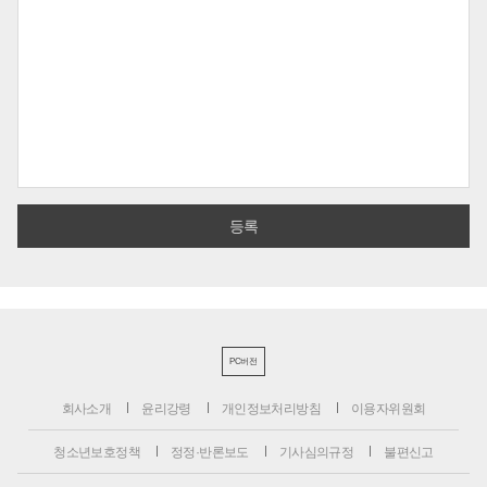
PC버전
회사소개
윤리강령
개인정보처리방침
이용자위원회
청소년보호정책
정정·반론보도
기사심의규정
불편신고