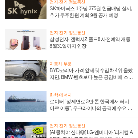
전자·전기·정보통신
SK하이닉스 1주당 375원 현금배당 실시,
추가 주주환원 계획 9월 공개 예정
전자·전기·정보통신
삼성전자, 갤럭시Z 폴드8 사전예약 개통
8월31일까지 연장
자동차·부품
BYD코리아 가격 앞세워 수입차 4위 올랐
지만, BMW·벤츠보다 높은 공임비에 소비
자 불만 폭발
화학·에너지
로이터 "정제연료 3만 톤 한국에서 러시
아로 이동", 우크라이나의 공격에 수요 늘
어
전자·전기·정보통신
[AI 뭉쳐야 산다⑧] LG·엔비디아 '피지컬 A