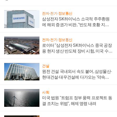
전자·전기·정보통신
삼성전자 SK하이닉스 소극적 주주환원
에 해외 증권가 비판, "반도체 호황 지속
성 의문"
전자·전기·정보통신
로이터 "삼성전자 SK하이닉스 중국 공장
용 현지 생산 반도체 장비 시험, 미국 수출
통제 대비"
건설
원전 건설 국내외서 속도 붙어, 삼성물산·
현대건설·대우건설에 다가오는 '약속의
시간'
사회
미국 법원 "트럼프 정부 풍력 프로젝트 동
결 조치는 위법", 해제 명령 내려